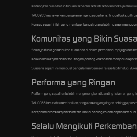
Kadang kita cuma butuh hiburan sebentar setelah seharian bekerja atau kul
TAUGE88 menawarkan pengalaman yang sederhana. Tinggal buka, pilih game
Konsep seperti inilah yang membuat banyak orang lebih nyaman menggunak
Komunitas yang Bikin Suas
Serunya dunia game bukan cuma ada di dalam permainan, tapi juga dari o
Komunitas menjadi salah satu bagian penting karena bisa menjadi tempat b
Suasana seperti ini membuat pengalaman bermain terasa lebih hidup. Buk
Performa yang Ringan
Platform yang cepat tentu lebih menyenangkan dibanding halaman yang h
TAUGE88 berusaha memberikan pengalaman yang ringan sehingga proses me
Kecepatan akses menjadi salah satu faktor penting karena dapat membuat 
Selalu Mengikuti Perkemba