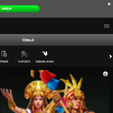
×
UNDUH
Masuk
POKER
E-SPORTS
SABUNG AYAM
i