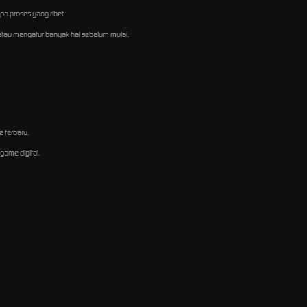
pa proses yang ribet.
atau mengatur banyak hal sebelum mulai.
 terbaru.
ame digital.