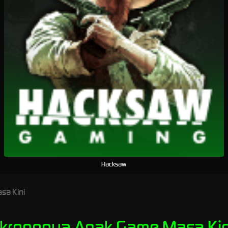
Hacksaw
a Kini
krongnya Anak Game Masa Kin