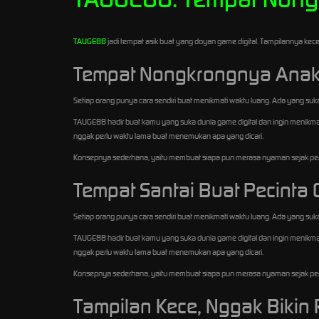
TAUGE88
jadi tempat asik buat yang doyan game digital. Tampilannya kec
Tempat Nongkrongnya Anak
Setiap orang punya cara sendiri buat menikmati waktu luang. Ada yang s
TAUGE88 hadir buat kamu yang suka dunia game digital dan ingin menikma
nggak perlu waktu lama buat menemukan apa yang dicari.
Konsepnya sederhana, yaitu membuat siapa pun merasa nyaman sejak pert
Tempat Santai Buat Pecinta
Setiap orang punya cara sendiri buat menikmati waktu luang. Ada yang s
TAUGE88 hadir buat kamu yang suka dunia game digital dan ingin menikma
nggak perlu waktu lama buat menemukan apa yang dicari.
Konsepnya sederhana, yaitu membuat siapa pun merasa nyaman sejak pert
Tampilan Kece, Nggak Bikin 