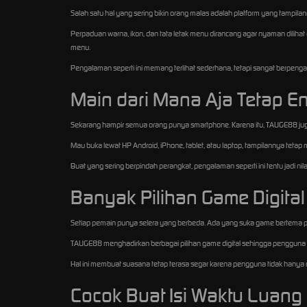
Salah satu hal yang sering bikin orang malas adalah platform yang tampil
Perpaduan warna, ikon, dan tata letak menu dirancang agar nyaman diliha
menu.
Pengalaman seperti ini memang terlihat sederhana, tetapi sangat berpe
Main dari Mana Aja Tetap E
Sekarang hampir semua orang punya smartphone. Karena itu, TAUGE88 juga
Mau buka lewat HP Android, iPhone, tablet, atau laptop, tampilannya tetap
Buat yang sering berpindah perangkat, pengalaman seperti ini tentu jadi n
Banyak Pilihan Game Digital
Setiap pemain punya selera yang berbeda. Ada yang suka game bertema pet
TAUGE88 menghadirkan berbagai pilihan game digital sehingga pengguna b
Hal ini membuat suasana tetap terasa segar karena pengguna tidak hanya m
Cocok Buat Isi Waktu Luang