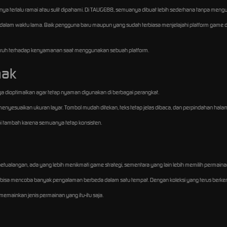
annya terlalu ramai atau sulit dipahami. Di TAUGE88, semuanya dibuat lebih sederhana tanpa meng
t dalam waktu lama. Baik pengguna baru maupun yang sudah terbiasa menjelajahi platform game di
ngaruh terhadap kenyamanan saat menggunakan sebuah platform.
nak
 dioptimalkan agar tetap nyaman digunakan di berbagai perangkat.
 menyesuaikan ukuran layar. Tombol mudah ditekan, teks tetap jelas dibaca, dan perpindahan halam
ilai tambah karena semuanya tetap konsisten.
ualangan, ada yang lebih menikmati game strategi, sementara yang lain lebih memilih permainan
isa mencoba banyak pengalaman berbeda dalam satu tempat. Dengan koleksi yang terus berkemba
emainkan jenis permainan yang itu-itu saja.