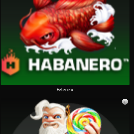
Habanero
i