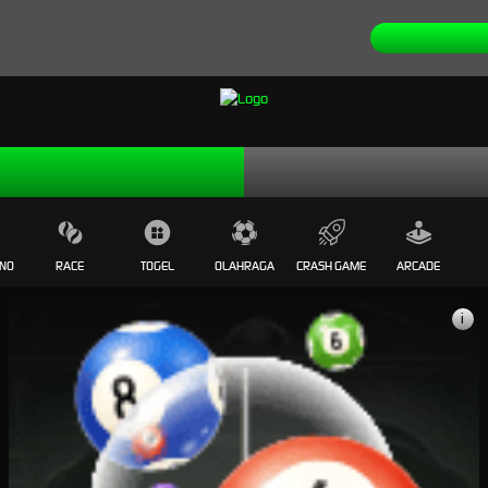
INO
RACE
TOGEL
OLAHRAGA
CRASH GAME
ARCADE
i