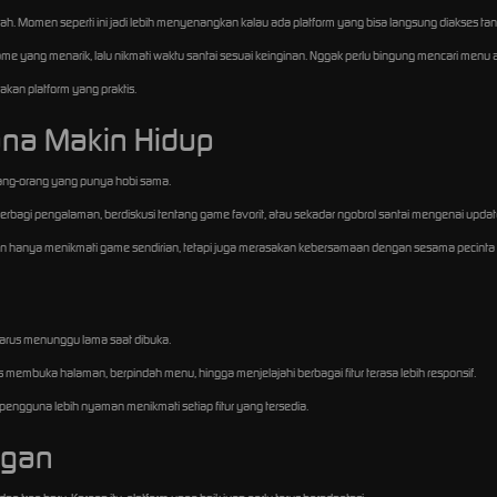
iah. Momen seperti ini jadi lebih menyenangkan kalau ada platform yang bisa langsung diakses tan
 yang menarik, lalu nikmati waktu santai sesuai keinginan. Nggak perlu bingung mencari menu 
an platform yang praktis.
ana Makin Hidup
rang-orang yang punya hobi sama.
erbagi pengalaman, berdiskusi tentang game favorit, atau sekadar ngobrol santai mengenai update
an hanya menikmati game sendirian, tetapi juga merasakan kebersamaan dengan sesama pecinta g
arus menunggu lama saat dibuka.
mbuka halaman, berpindah menu, hingga menjelajahi berbagai fitur terasa lebih responsif.
pengguna lebih nyaman menikmati setiap fitur yang tersedia.
ngan