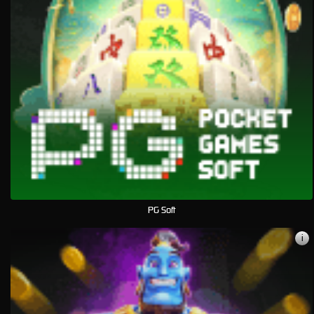
PG Soft
i