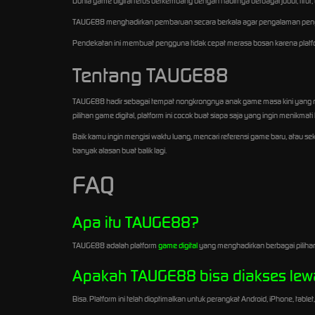
Dunia game digital terus berkembang dengan hadirnya berbagai judul, fitur, d
TAUGE88 menghadirkan pembaruan secara berkala agar pengalaman pengguna
Pendekatan ini membuat pengguna tidak cepat merasa bosan karena platf
Tentang TAUGE88
TAUGE88 hadir sebagai tempat nongkrongnya anak game masa kini yang
pilihan game digital, platform ini cocok buat siapa saja yang ingin menikmat
Baik kamu ingin mengisi waktu luang, mencari referensi game baru, atau
banyak alasan buat balik lagi.
FAQ
Apa itu TAUGE88?
TAUGE88 adalah platform
game digital
yang menghadirkan berbagai pilih
Apakah TAUGE88 bisa diakses lew
Bisa. Platform ini telah dioptimalkan untuk perangkat Android, iPhone, ta