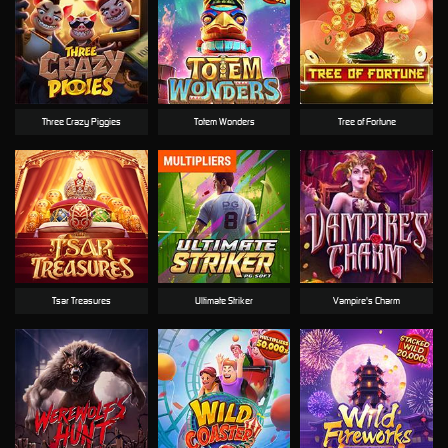
Three Crazy Piggies
Totem Wonders
Tree of Fortune
Tsar Treasures
Ultimate Striker
Vampire's Charm