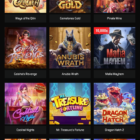
Ways of the Qilin
Gemstones Gold
Pinata Wins
Geisha's Revenge
Anubis Wrath
Mafia Mayhem
Cocktail Nights
Mr. Treasure’s Fortune
Dragon Hatch 2