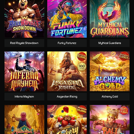
Reel Royale Showdown
Funky Fortunez
Mythical Guardians
Inferno Mayhem
Asgardian Rising
Alchemy Gold