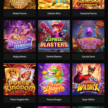
Midas Fortune
Caishen Wins
Ganesha Fortune
Mighty Mania
Zombie Blasters
Garuda Gems
Poker Kingdom Win
Fortune Dragon
Super Wildrix