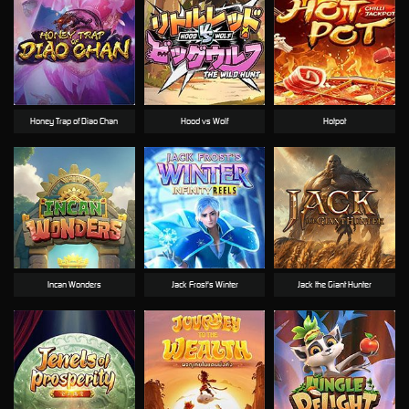
Honey Trap of Diao Chan
Hood vs Wolf
Hotpot
Incan Wonders
Jack Frost's Winter
Jack the Giant Hunter