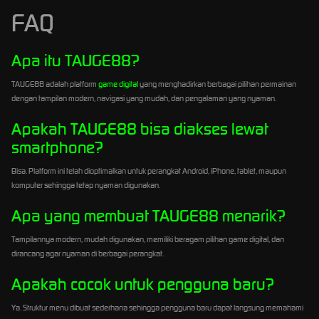
FAQ
Apa itu TAUGE88?
TAUGE88 adalah platform
game digital
yang menghadirkan berbagai pilihan permainan
dengan tampilan modern, navigasi yang mudah, dan pengalaman yang nyaman.
Apakah TAUGE88 bisa diakses lewat
smartphone?
Bisa. Platform ini telah dioptimalkan untuk perangkat Android, iPhone, tablet, maupun
komputer sehingga tetap nyaman digunakan.
Apa yang membuat TAUGE88 menarik?
Tampilannya modern, mudah digunakan, memiliki beragam pilihan game digital, dan
dirancang agar nyaman di berbagai perangkat.
Apakah cocok untuk pengguna baru?
Ya. Struktur menu dibuat sederhana sehingga pengguna baru dapat langsung memahami