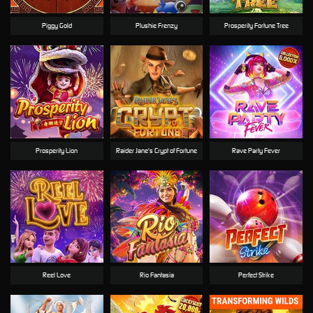
Piggy Gold
Plushie Frenzy
Prosperity Fortune Tree
Prosperity Lion
Raider Jane's Crypt of Fortune
Rave Party Fever
Reel Love
Rio Fantasia
Perfect Strike