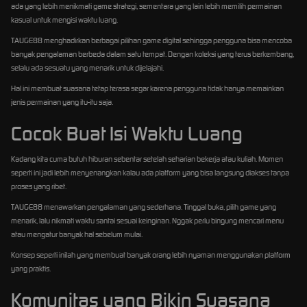
ada yang lebih menikmati game strategi, sementara yang lain lebih memilih permainan
kasual untuk mengisi waktu luang.
TAUGE88 menghadirkan berbagai pilihan game digital sehingga pengguna bisa mencoba
banyak pengalaman berbeda dalam satu tempat. Dengan koleksi yang terus berkembang,
selalu ada sesuatu yang menarik untuk dijelajahi.
Hal ini membuat suasana tetap terasa segar karena pengguna tidak hanya memainkan
jenis permainan yang itu-itu saja.
Cocok Buat Isi Waktu Luang
Kadang kita cuma butuh hiburan sebentar setelah seharian bekerja atau kuliah. Momen
seperti ini jadi lebih menyenangkan kalau ada platform yang bisa langsung diakses tanpa
proses yang ribet.
TAUGE88 menawarkan pengalaman yang sederhana. Tinggal buka, pilih game yang
menarik, lalu nikmati waktu santai sesuai keinginan. Nggak perlu bingung mencari menu
atau mengatur banyak hal sebelum mulai.
Konsep seperti inilah yang membuat banyak orang lebih nyaman menggunakan platform
yang praktis.
Komunitas yang Bikin Suasana