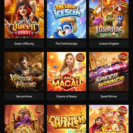
Queen of Bounty
The Great Icescape
Jurassic Kingdom
Yakuza Honor
Dreams of Macau
Speed Winner