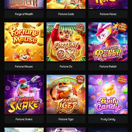
Forge of Wealth
Fortune Gods
Fortune Horse
Fortune Mouse
Fortune Ox
Fortune Rabbit
Fortune Snake
Fortune Tiger
Fruity Candy