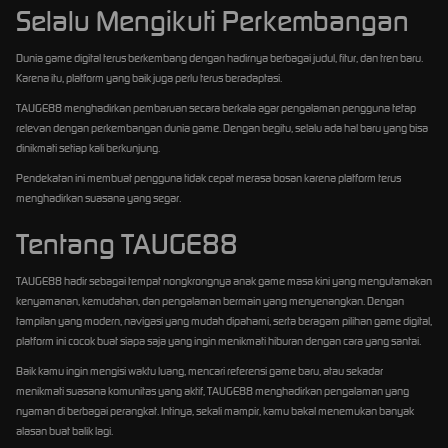
Selalu Mengikuti Perkembangan
Dunia game digital terus berkembang dengan hadirnya berbagai judul, fitur, dan tren baru.
Karena itu, platform yang baik juga perlu terus beradaptasi.
TAUGE88 menghadirkan pembaruan secara berkala agar pengalaman pengguna tetap
relevan dengan perkembangan dunia game. Dengan begitu, selalu ada hal baru yang bisa
dinikmati setiap kali berkunjung.
Pendekatan ini membuat pengguna tidak cepat merasa bosan karena platform terus
menghadirkan suasana yang segar.
Tentang TAUGE88
TAUGE88 hadir sebagai tempat nongkrongnya anak game masa kini yang mengutamakan
kenyamanan, kemudahan, dan pengalaman bermain yang menyenangkan. Dengan
tampilan yang modern, navigasi yang mudah dipahami, serta beragam pilihan game digital,
platform ini cocok buat siapa saja yang ingin menikmati hiburan dengan cara yang santai.
Baik kamu ingin mengisi waktu luang, mencari referensi game baru, atau sekadar
menikmati suasana komunitas yang aktif, TAUGE88 menghadirkan pengalaman yang
nyaman di berbagai perangkat. Intinya, sekali mampir, kamu bakal menemukan banyak
alasan buat balik lagi.