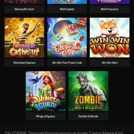
Werewolf's Hunt
Wild Coaster
Wild Fireworks
Wild Heist Cashout
Win Win Fish Prawn Crab
Win Win Won
Wings of Iguazu
Zombie Outbreak
TAUGE88: Tempat Nongkrongnya Anak Game Masa Kini