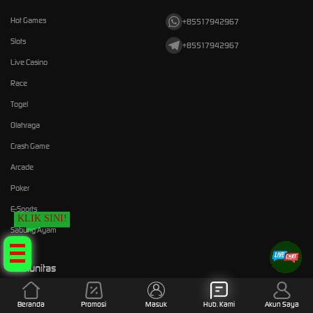
Hot Games
+85517942967
Slots
+85517942967
Live Casino
Race
Togel
Olahraga
Crash Game
Arcade
Poker
E-Sports
KLIK SINI!
Sabung Ayam
Komunitas
Whatsapp
Beranda
Promosi
Masuk
Hub. Kami
Akun Saya