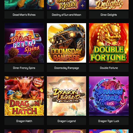
Dead Man's Riches
Destiny of Sun and Moon
Diner Delights
Diner Frenzy Spins
Doomsday Rampage
Double Fortune
Dragon Hatch
Dragon Legend
Dragon Tiger Luck