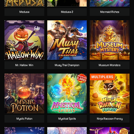
Medusa
Medusa 2
Mermaid Riches
Mr. Hallow-Win
Muay Thai Champion
Museum Wonders
Mystic Potion
Mystical Spirits
Ninja Raccoon Frenzy