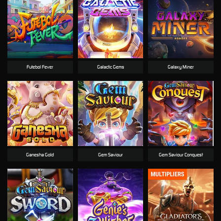
Futebol Fever
Galactic Gems
Galaxy Miner
Ganesha Gold
Gem Saviour
Gem Saviour Conquest