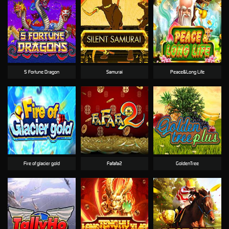
5 Fortune Dragon
Samurai
Peace&Long Life
Fire of glacier gold
Fafafa2
GoldenTree