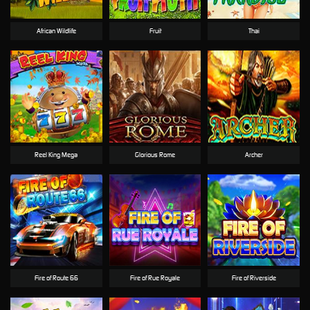
African Wildlife
Fruit
Thai
Reel King Mega
Glorious Rome
Archer
Fire of Route 66
Fire of Rue Royale
Fire of Riverside