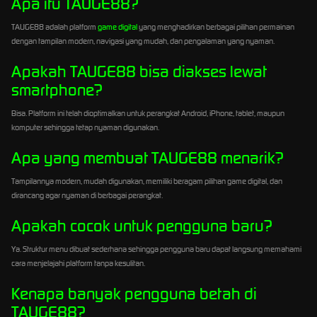
Apa itu TAUGE88?
TAUGE88 adalah platform
game digital
yang menghadirkan berbagai pilihan permainan
dengan tampilan modern, navigasi yang mudah, dan pengalaman yang nyaman.
Apakah TAUGE88 bisa diakses lewat
smartphone?
Bisa. Platform ini telah dioptimalkan untuk perangkat Android, iPhone, tablet, maupun
komputer sehingga tetap nyaman digunakan.
Apa yang membuat TAUGE88 menarik?
Tampilannya modern, mudah digunakan, memiliki beragam pilihan game digital, dan
dirancang agar nyaman di berbagai perangkat.
Apakah cocok untuk pengguna baru?
Ya. Struktur menu dibuat sederhana sehingga pengguna baru dapat langsung memahami
cara menjelajahi platform tanpa kesulitan.
Kenapa banyak pengguna betah di
TAUGE88?