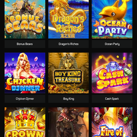
Bonus Bears
Dragon's Riches
Ocean Party
Chjcken Djnner
Boy King
Cash Spark