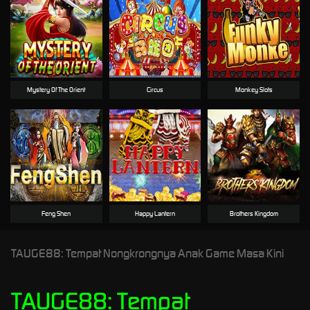
Mystery Of The Orient
Circus
Monkey Slots
Feng Shen
Happy Lantern
Brothers Kingdom
TAUGE88: Tempat Nongkrongnya Anak Game Masa Kini
TAUGE88: Tempat