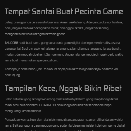
Tempat Santai Buat Pecinta Game
Setiap orang punya cara sendiri buat menikmati waktu luang. Ada yang suka nonton film,
ada yang memilih mendengarkan musik, dan nggak sedikit yang lebih senang
menghabiskan waktu dengan bermain game.
TAUGE88 hadir buat kamu yang suka dunia game digital dan ingin menikmati suasana
yang santai. Begitu masuk ke halaman utamanya, tampilannya langsung terasa bersih,
modern, dan mudah dipahami. Semua menu disusun dengan rapi, jadi nggak perlu waktu
lama buat menemukan apa yang dicari.
Konsepnya sederhana, yaitu membuat siapa pun merasa nyaman sejak pertama kali
berkunjung.
Tampilan Kece, Nggak Bikin Ribet
Salah satu hal yang sering bikin orang malas adalah platform yang tampilannya terlalu
ramai atau sulit dipahami. Di TAUGE88, semuanya dibuat lebih sederhana tanpa
mengurangi kesan modern.
Perpaduan warna, ikon, dan tata letak menu dirancang agar nyaman dilihat dalam waktu
lama. Baik pengguna baru maupun yang sudah terbiasa menjelajahi platform game digital