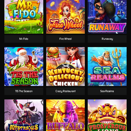
Mr.Fido
Fire Wheel
Runaway
TIS The Season
Crazy Restaurant
Sea Realms