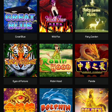
Great Blue
Wild Fox
Fairy Garden
Eyes of Fortune
Robin Hood
Panda