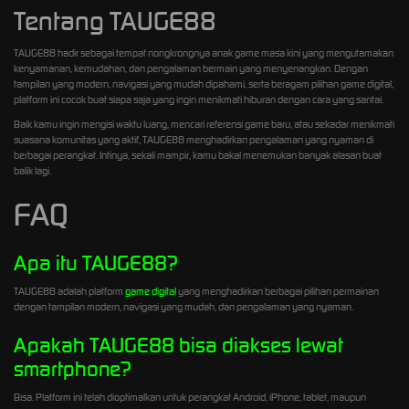
Tentang TAUGE88
TAUGE88 hadir sebagai tempat nongkrongnya anak game masa kini yang mengutamakan
kenyamanan, kemudahan, dan pengalaman bermain yang menyenangkan. Dengan
tampilan yang modern, navigasi yang mudah dipahami, serta beragam pilihan game digital,
platform ini cocok buat siapa saja yang ingin menikmati hiburan dengan cara yang santai.
Baik kamu ingin mengisi waktu luang, mencari referensi game baru, atau sekadar menikmati
suasana komunitas yang aktif, TAUGE88 menghadirkan pengalaman yang nyaman di
berbagai perangkat. Intinya, sekali mampir, kamu bakal menemukan banyak alasan buat
balik lagi.
FAQ
Apa itu TAUGE88?
TAUGE88 adalah platform
game digital
yang menghadirkan berbagai pilihan permainan
dengan tampilan modern, navigasi yang mudah, dan pengalaman yang nyaman.
Apakah TAUGE88 bisa diakses lewat
smartphone?
Bisa. Platform ini telah dioptimalkan untuk perangkat Android, iPhone, tablet, maupun