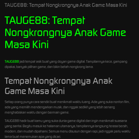
TAUGE88: Tempat Nongkrongnya Anak Game Masa Kini
TAUGE88: Tempat
Nongkrongnya Anak Game
Masa Kini
TAUGE88
jadi tempat asik buat yang doyan game digital. Tampilannya kece, gampang
dipakai, banyak pilihan game, dan bikin betah nongkrong lama.
Tempat Nongkrongnya Anak
Game Masa Kini
Setiap orang punya cara sendiri buat menikmati waktu luang. Ada yang suka nonton film,
ada yang memilih mendengarkan musik, dan nggak sedikit yang lebih senang
menghabiskan waktu dengan bermain game.
TAUGE88 hadir buat kamu yang suka dunia game digital dan ingin menikmati suasana
yang santai. Begitu masuk ke halaman utamanya, tampilannya langsung terasa bersih,
modern, dan mudah dipahami. Semua menu disusun dengan rapi, jadi nggak perlu waktu
lama buat menemukan apa yang dicari.