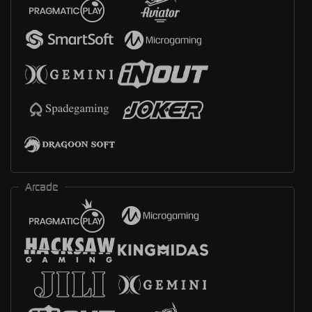
Arcade