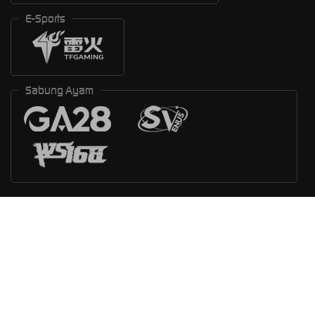
E-Sports
Sabung Ayam