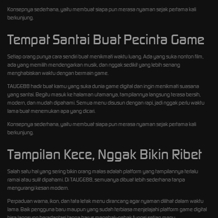
Konsepnya sederhana, yaitu membuat siapa pun merasa nyaman sejak pertama kali
berkunjung.
Tempat Santai Buat Pecinta Game
Setiap orang punya cara sendiri buat menikmati waktu luang. Ada yang suka nonton film,
ada yang memilih mendengarkan musik, dan nggak sedikit yang lebih senang
menghabiskan waktu dengan bermain game.
TAUGE88 hadir buat kamu yang suka dunia game digital dan ingin menikmati suasana
yang santai. Begitu masuk ke halaman utamanya, tampilannya langsung terasa bersih,
modern, dan mudah dipahami. Semua menu disusun dengan rapi, jadi nggak perlu waktu
lama buat menemukan apa yang dicari.
Konsepnya sederhana, yaitu membuat siapa pun merasa nyaman sejak pertama kali
berkunjung.
Tampilan Kece, Nggak Bikin Ribet
Salah satu hal yang sering bikin orang malas adalah platform yang tampilannya terlalu
ramai atau sulit dipahami. Di TAUGE88, semuanya dibuat lebih sederhana tanpa
mengurangi kesan modern.
Perpaduan warna, ikon, dan tata letak menu dirancang agar nyaman dilihat dalam waktu
lama. Baik pengguna baru maupun yang sudah terbiasa menjelajahi platform game digital
bisa langsung beradaptasi tanpa harus menebak-nebak fungsi setiap menu.