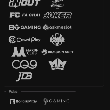
Poker