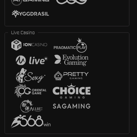
Live Casino