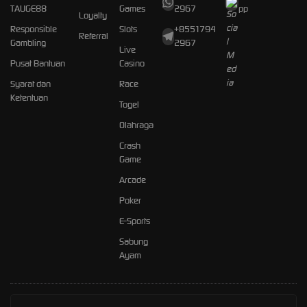
TAUGE88
Games
2967
pp
Loyalty
Responsible
Slots
+8551794
Referral
Gambling
2967
Live
Pusat Bantuan
Casino
Syarat dan
Race
Ketentuan
Togel
Olahraga
Crash
Game
Arcade
Poker
E-Sports
Sabung
Ayam