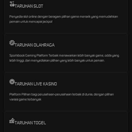
TARUHAN SLOT
Penyedia slot online dengan beragam pilihan game menarik yang memudahkan
pemain untuk mencapai jackpot
TARUHAN OLAHRAGA
Sportsbook Gaming Platform Terbaik menawarkan lebih banyak game, odds yang
lebih tinggi, dan menyediakan pilihan yang lebih banyak untuk pemain.
TARUHAN LIVE KASINO
Platform Pilihan bagi perusahaan-perusahaan terbaik di dunia, dengan pilihan
variasi game terbanyak
TARUHAN TOGEL