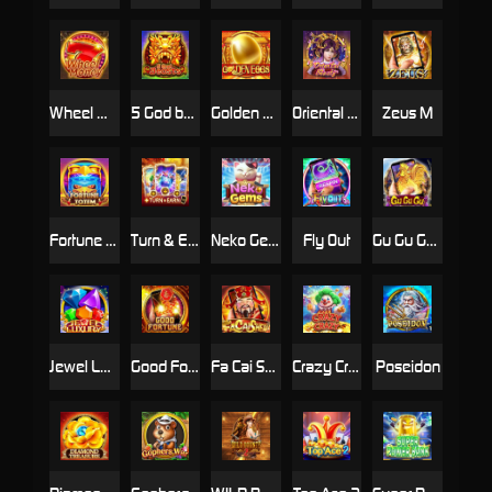
Wheel Money
5 God beasts
Golden Eggs
Oriental Beauty
Zeus M
Fortune Totem
Turn & Earn
Neko Gems
Fly Out
Gu Gu Gu M
Jewel Luxury
Good Fortune M
Fa Cai Shen M
Crazy Crazy
Poseidon