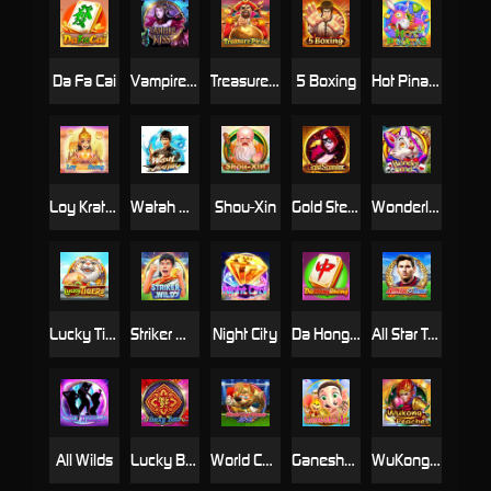
Da Fa Cai
Vampire Kiss
Treasure Pirate
5 Boxing
Hot Pinatas
Loy Krathong
Watah Master
Shou-Xin
Gold Stealer
Wonderland
Lucky Tigers
Striker WILD
Night City
Da Hong Zhong
All Star Team
All Wilds
Lucky Bats
World Cup Russia 2018
Ganesha Jr.
WuKong&Peaches