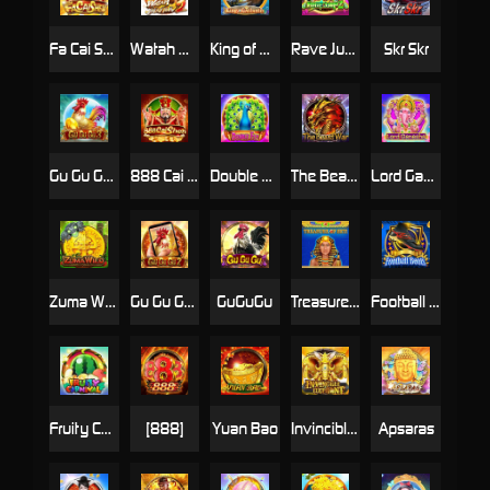
Fa Cai Shen
Watah Master 2
King of Atlantis
Rave Jump 2
Skr Skr
Gu Gu Gu 3
888 Cai Shen
Double Fly
The Beast War
Lord Ganesha
Zuma Wild
Gu Gu Gu 2 M
GuGuGu
Treasure of Seti
Football Boots
Fruity Carnival
[888]
Yuan Bao
Invincible Elephant
Apsaras