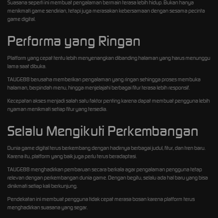
Suasana seperti ini membuat pengalaman bermain terasa lebih hidup. Bukan hanya
menikmati game sendirian, tetapi juga merasakan kebersamaan dengan sesama pecinta
game digital.
Performa yang Ringan
Platform yang cepat tentu lebih menyenangkan dibanding halaman yang harus menunggu
lama saat dibuka.
TAUGE88 berusaha memberikan pengalaman yang ringan sehingga proses membuka
halaman, berpindah menu, hingga menjelajahi berbagai fitur terasa lebih responsif.
Kecepatan akses menjadi salah satu faktor penting karena dapat membuat pengguna lebih
nyaman menikmati setiap fitur yang tersedia.
Selalu Mengikuti Perkembangan
Dunia game digital terus berkembang dengan hadirnya berbagai judul, fitur, dan tren baru.
Karena itu, platform yang baik juga perlu terus beradaptasi.
TAUGE88 menghadirkan pembaruan secara berkala agar pengalaman pengguna tetap
relevan dengan perkembangan dunia game. Dengan begitu, selalu ada hal baru yang bisa
dinikmati setiap kali berkunjung.
Pendekatan ini membuat pengguna tidak cepat merasa bosan karena platform terus
menghadirkan suasana yang segar.