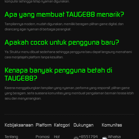
komputer sehingga tetap nyaman digunakan.
Apa yang membuat TAUGE88 menarik?
Tampilannya modern, mudah digunakan, memiliki beragam pilihan game digital, dan
dirancang agar nyaman di berbagai perangkat.
Apakah cocok untuk pengguna baru?
Ya. Struktur menu dibuat sederhana sehingga pengguna baru dapat langsung memahami
cara menjelajahi platform tanpa kesulitan.
Kenapa banyak pengguna betah di
TAUGE88?
Karena menggabungkan tampilan yang nyaman, performa yang responsif, pilihan game
yang beragam, serta suasana komunitas yang membuat pengalaman bermain terasa lebih
seru dan menyenangkan.
Kebijaksanaan
Platform
Kategori
Dukungan
Komunitas
Tentang
Promosi
Hot
+8551794
Whatsa