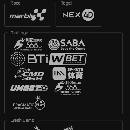
Race
Togel
Olahraga
Crash Game