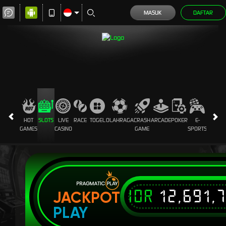
MASUK
DAFTAR
HOT
SLOTS
LIVE
RACE
TOGEL
OLAHRAGA
CRASH
ARCADE
POKER
E-
SABUN
GAMES
CASINO
GAME
SPORTS
AYAM
IDR
12,691,
JACKPOT
PLAY