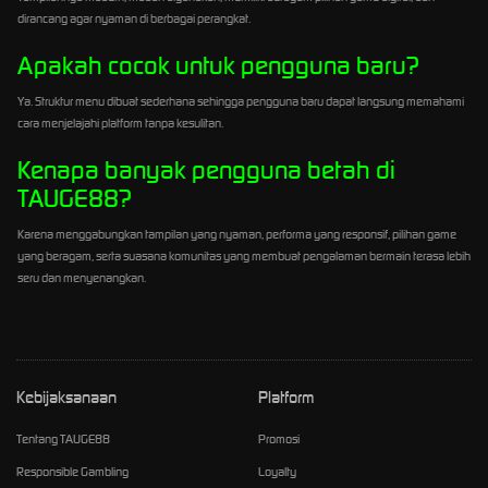
dirancang agar nyaman di berbagai perangkat.
Apakah cocok untuk pengguna baru?
Ya. Struktur menu dibuat sederhana sehingga pengguna baru dapat langsung memahami
cara menjelajahi platform tanpa kesulitan.
Kenapa banyak pengguna betah di
TAUGE88?
Karena menggabungkan tampilan yang nyaman, performa yang responsif, pilihan game
yang beragam, serta suasana komunitas yang membuat pengalaman bermain terasa lebih
seru dan menyenangkan.
Kebijaksanaan
Platform
Tentang TAUGE88
Promosi
Responsible Gambling
Loyalty