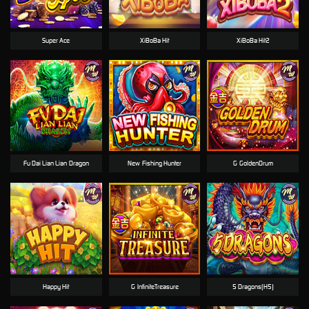
Super Ace
XiBoBa Hit
XiBoBa Hit2
Fu Dai Lian Lian-Dragon
New-Fishing Hunter
G-GoldenDrum
Happy Hit
G-InfiniteTreasure
5 Dragons(H5)