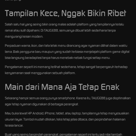
Tampilan Kece, Nggak Bikin Ribet
Salah satu hal yang sering bikin orang malas adalah platform yang tampilannya terlalu
ramai atau sulit dipahami. Di TAUGE88, semuanya dibuat lebih sederhana tanpa
mengurangi kesan modern.
Perpaduan warna, ikon, dan tata letak menu dirancang agar nyaman dilihat dalam waktu
lama. Baik pengguna baru maupun yang sudah terbiasa menjelajahi platform game digital
bisa langsung beradaptasi tanpa harus menebak-nebak fungsi setiap menu.
Pengalaman seperti ini memang terlihat sederhana, tetapi sangat berpengaruh terhadap
kenyamanan saat menggunakan sebuah platform.
Main dari Mana Aja Tetap Enak
Sekarang hampir semua orang punya smartphone. Karena itu, TAUGE88 juga dioptimalkan
agar tetap nyaman digunakan di berbagai perangkat.
Mau buka lewat HP Android, iPhone, tablet, atau laptop, tampilannya tetap menyesuaikan
ukuran layar. Tombol mudah ditekan, teks tetap jelas dibaca, dan perpindahan halaman
terasa lancar.
Buat yang sering berpindah perangkat, pengalaman seperti ini tentu jadi nilai tambah