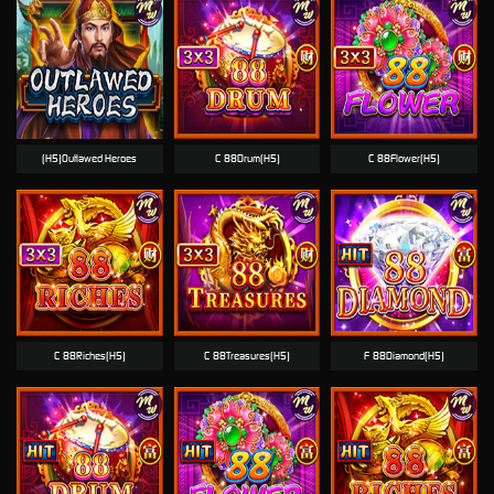
(H5)Outlawed Heroes
C-88Drum(H5)
C-88Flower(H5)
C-88Riches(H5)
C-88Treasures(H5)
F-88Diamond(H5)