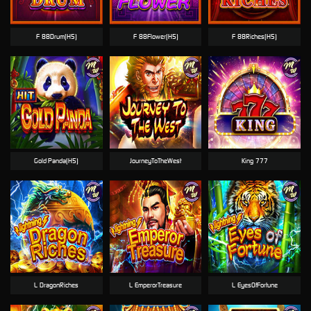
F-88Drum(H5)
F-88Flower(H5)
F-88Riches(H5)
Gold Panda(H5)
JourneyToTheWest
King-777
L-DragonRiches
L-EmperorTreasure
L-EyesOfFortune