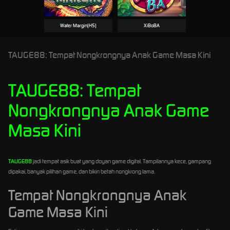
Water Margin(H5)
XiBoBA
TAUGE88: Tempat Nongkrongnya Anak Game Masa Kini
TAUGE88: Tempat
Nongkrongnya Anak Game
Masa Kini
TAUGE88
jadi tempat asik buat yang doyan game digital. Tampilannya kece, gampang
dipakai, banyak pilihan game, dan bikin betah nongkrong lama.
Tempat Nongkrongnya Anak
Game Masa Kini