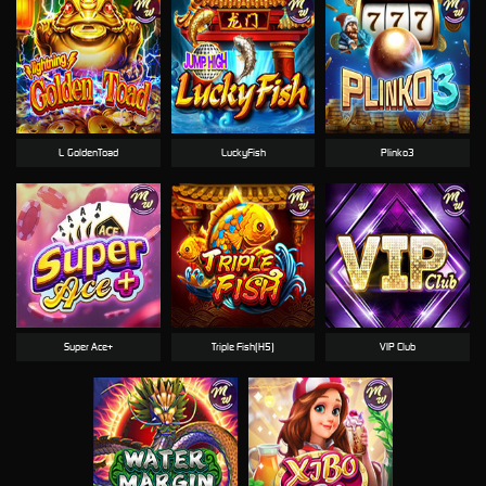
L-GoldenToad
LuckyFish
Plinko3
Super Ace+
Triple Fish(H5)
VIP Club