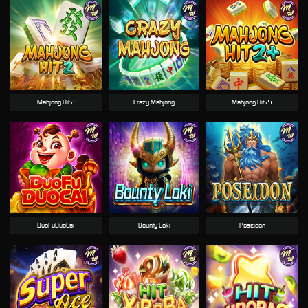
Mahjong Hit 2
Crazy Mahjong
Mahjong Hit 2+
DuoFuDuoCai
Bounty Loki
Poseidon