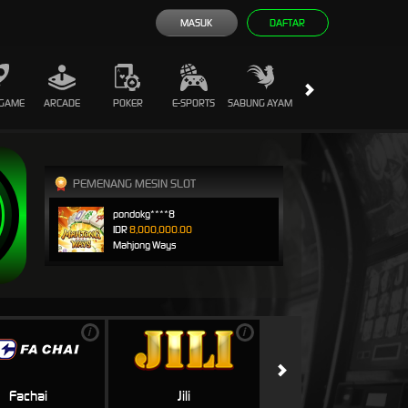
MASUK
DAFTAR
 GAME
ARCADE
POKER
E-SPORTS
SABUNG AYAM
PROMOSI
PEMENANG MESIN SLOT
pondokg****8
IDR
8,000,000.00
Mahjong Ways
pondokg****8
IDR
4,128,000.00
Mahjong Ways
i
i
i
pondokg****8
IDR
3,522,000.00
No Limit City
Mahjong Ways
Fachai
Jili
pondokg****8