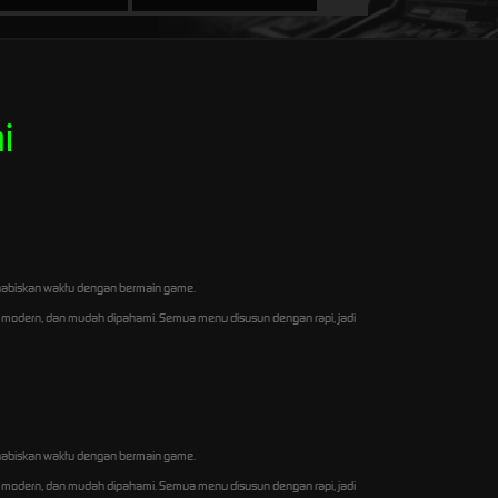
IDR
3,094,000.00
Mahjong Ways
pondokg****8
IDR
2,904,000.00
Mahjong Ways
i
pondokg****8
IDR
2,618,000.00
Mahjong Ways
pondokg****8
IDR
2,399,600.00
Mahjong Ways
nghabiskan waktu dengan bermain game.
pondokg****8
, modern, dan mudah dipahami. Semua menu disusun dengan rapi, jadi
IDR
2,258,000.00
Mahjong Ways
pondokg****8
IDR
2,114,000.00
Mahjong Ways 2
nghabiskan waktu dengan bermain game.
j****d
, modern, dan mudah dipahami. Semua menu disusun dengan rapi, jadi
IDR
409,910.00