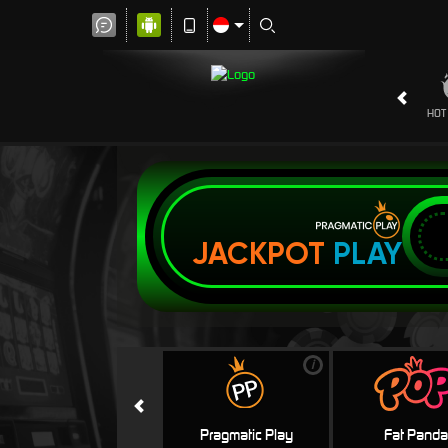
HOT
JACKPOT
PLAY
i
Pragmatic Play
Fat Pand