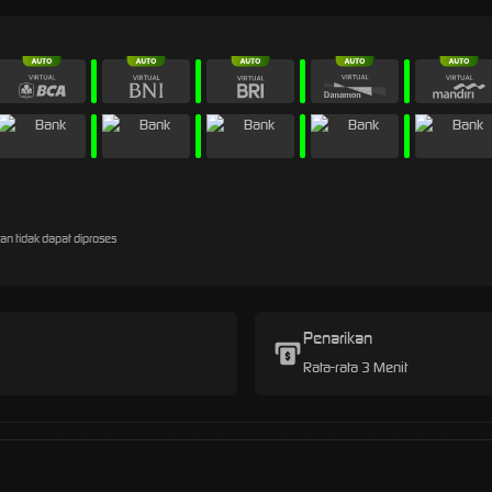
an tidak dapat diproses
Penarikan
Rata-rata 3 Menit