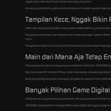
nggak perlu waktu lama buat menemukan apa yang dicari.
Konsepnya sederhana, yaitu membuat siapa pun merasa nyaman sejak pert
Tampilan Kece, Nggak Bikin 
Salah satu hal yang sering bikin orang malas adalah platform yang tampil
Perpaduan warna, ikon, dan tata letak menu dirancang agar nyaman dilihat
menu.
Pengalaman seperti ini memang terlihat sederhana, tetapi sangat berpe
Main dari Mana Aja Tetap E
Sekarang hampir semua orang punya smartphone. Karena itu, TAUGE88 juga
Mau buka lewat HP Android, iPhone, tablet, atau laptop, tampilannya tetap
Buat yang sering berpindah perangkat, pengalaman seperti ini tentu jadi ni
Banyak Pilihan Game Digital
Setiap pemain punya selera yang berbeda. Ada yang suka game bertema pet
TAUGE88 menghadirkan berbagai pilihan game digital sehingga pengguna b