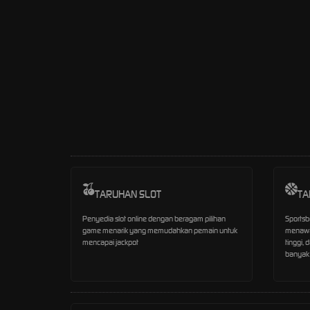
TARUHAN SLOT
TA
Penyedia slot online dengan beragam pilihan
Sportsb
game menarik yang memudahkan pemain untuk
menawar
mencapai jackpot
tinggi,
banyak 