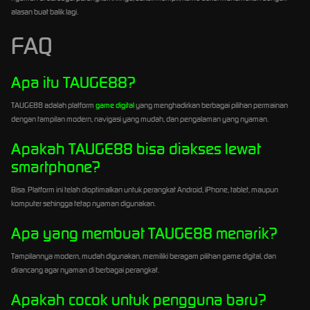
alasan buat balik lagi.
FAQ
Apa itu TAUGE88?
TAUGE88 adalah platform
game digital
yang menghadirkan berbagai pilihan permainan
dengan tampilan modern, navigasi yang mudah, dan pengalaman yang nyaman.
Apakah TAUGE88 bisa diakses lewat
smartphone?
Bisa. Platform ini telah dioptimalkan untuk perangkat Android, iPhone, tablet, maupun
komputer sehingga tetap nyaman digunakan.
Apa yang membuat TAUGE88 menarik?
Tampilannya modern, mudah digunakan, memiliki beragam pilihan game digital, dan
dirancang agar nyaman di berbagai perangkat.
Apakah cocok untuk pengguna baru?