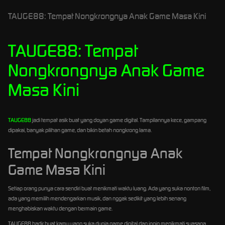
TAUGE88: Tempat Nongkrongnya Anak Game Masa Kini
TAUGE88: Tempat
Nongkrongnya Anak Game
Masa Kini
TAUGE88
jadi tempat asik buat yang doyan game digital. Tampilannya kece, gampang
dipakai, banyak pilihan game, dan bikin betah nongkrong lama.
Tempat Nongkrongnya Anak
Game Masa Kini
Setiap orang punya cara sendiri buat menikmati waktu luang. Ada yang suka nonton film,
ada yang memilih mendengarkan musik, dan nggak sedikit yang lebih senang
menghabiskan waktu dengan bermain game.
TAUGE88 hadir buat kamu yang suka dunia game digital dan ingin menikmati suasana