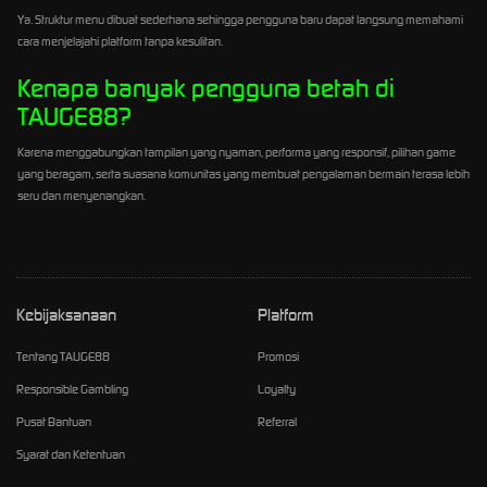
Ya. Struktur menu dibuat sederhana sehingga pengguna baru dapat langsung memahami
cara menjelajahi platform tanpa kesulitan.
Kenapa banyak pengguna betah di
TAUGE88?
Karena menggabungkan tampilan yang nyaman, performa yang responsif, pilihan game
yang beragam, serta suasana komunitas yang membuat pengalaman bermain terasa lebih
seru dan menyenangkan.
Kebijaksanaan
Platform
Tentang TAUGE88
Promosi
Responsible Gambling
Loyalty
Pusat Bantuan
Referral
Syarat dan Ketentuan