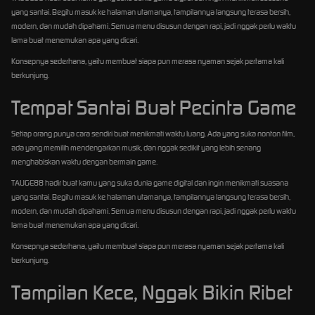
yang santai. Begitu masuk ke halaman utamanya, tampilannya langsung terasa bersih,
modern, dan mudah dipahami. Semua menu disusun dengan rapi, jadi nggak perlu waktu
lama buat menemukan apa yang dicari.
Konsepnya sederhana, yaitu membuat siapa pun merasa nyaman sejak pertama kali
berkunjung.
Tempat Santai Buat Pecinta Game
Setiap orang punya cara sendiri buat menikmati waktu luang. Ada yang suka nonton film,
ada yang memilih mendengarkan musik, dan nggak sedikit yang lebih senang
menghabiskan waktu dengan bermain game.
TAUGE88 hadir buat kamu yang suka dunia game digital dan ingin menikmati suasana
yang santai. Begitu masuk ke halaman utamanya, tampilannya langsung terasa bersih,
modern, dan mudah dipahami. Semua menu disusun dengan rapi, jadi nggak perlu waktu
lama buat menemukan apa yang dicari.
Konsepnya sederhana, yaitu membuat siapa pun merasa nyaman sejak pertama kali
berkunjung.
Tampilan Kece, Nggak Bikin Ribet