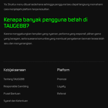
Ya. Struktur menu dibuat sederhana sehingga pengguna baru dapat langsung memahami
cara menjelajahi platform tanpa kesulitan.
Kenapa banyak pengguna betah di
TAUGE88?
Karena menggabungkan tampilan yang nyaman, performa yang responsif, pilihan game
yang beragam, serta suasana komunitas yang membuat pengalaman bermain terasa lebih
seru dan menyenangkan.
Kebijaksanaan
Platform
Tentang TAUGE88
Promosi
Responsible Gambling
Loyalty
Pusat Bantuan
Referral
Syarat dan Ketentuan