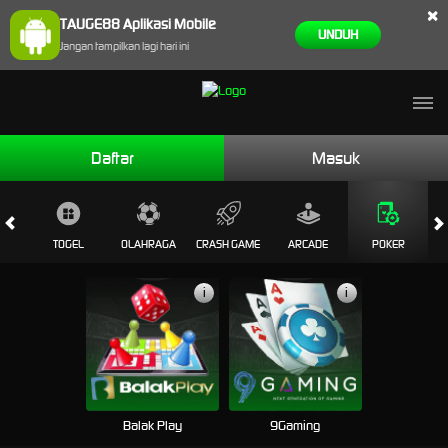
×
TAUGE88 Aplikasi Mobile
UNDUH
Jangan tampilkan lagi hari ini
Daftar
Masuk
E
TOGEL
OLAHRAGA
CRASH GAME
ARCADE
POKER
i
i
Balak Play
9Gaming