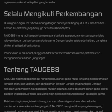
nyaman menikmati setiap fitur yang tersedia.
Selalu Mengikuti Perkembangan
Dunia game digital terus berkembang dengan hadirnya berbagai judul, fitur, dan tren baru.
Karena itu, platform yang baik juga perlu terus beradaptasi.
TAUGE88 menghadirkan pembaruan secara berkala agar pengalaman pengguna tetap
relevan dengan perkembangan dunia game. Dengan begitu, selalu ada hal baru yang bisa
dinikmati setiap kali berkunjung.
Pendekatan ini membuat pengguna tidak cepat merasa bosan karena platform terus
menghadirkan suasana yang segar.
Tentang TAUGE88
TAUGE88 hadir sebagai tempat nongkrongnya anak game masa kini yang mengutamakan
kenyamanan, kemudahan, dan pengalaman bermain yang menyenangkan. Dengan
tampilan yang modern, navigasi yang mudah dipahami, serta beragam pilihan game digital,
platform ini cocok buat siapa saja yang ingin menikmati hiburan dengan cara yang santai.
Baik kamu ingin mengisi waktu luang, mencari referensi game baru, atau sekadar
menikmati suasana komunitas yang aktif, TAUGE88 menghadirkan pengalaman yang
nyaman di berbagai perangkat. Intinya, sekali mampir, kamu bakal menemukan banyak