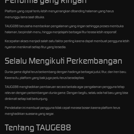
Platform yang cepat tentu lebih menyenangkan dibanding halaman yang harus
menunggu lama saat dibuka.
TAUGE88 berusaha memberikan pengalaman yang ringan sehingga proses membuka
halaman, berpindah menu, hingga menjelajahi berbagai fitur terasa lebih responsif.
Kecepatan akses menjadi salah satu faktor penting karena dapat membuat pengguna lebih
nyaman menikmati setiap fitur yang tersedia.
Selalu Mengikuti Perkembangan
Dunia game digital terus berkembang dengan hadirnya berbagai judul, fitur, dan tren baru.
Karena itu, platform yang baik juga perlu terus beradaptasi.
TAUGE88 menghadirkan pembaruan secara berkala agar pengalaman pengguna tetap
relevan dengan perkembangan dunia game. Dengan begitu, selalu ada hal baru yang bisa
dinikmati setiap kali berkunjung.
Pendekatan ini membuat pengguna tidak cepat merasa bosan karena platform terus
menghadirkan suasana yang segar.
Tentang TAUGE88