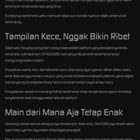
lama buat menemukan apa yang dicari.
Konsepnya sederhana, yaitu membuat siapa pun merasa nyaman sejak pertama kali
berkunjung.
Tampilan Kece, Nggak Bikin Ribet
Salah satu hal yang sering bikin orang malas adalah platform yang tampilannya terlalu
ramai atau sulit dipahami. Di TAUGE88, semuanya dibuat lebih sederhana tanpa
mengurangi kesan modern.
Perpaduan warna, ikon, dan tata letak menu dirancang agar nyaman dilihat dalam waktu
lama. Baik pengguna baru maupun yang sudah terbiasa menjelajahi platform game digital
bisa langsung beradaptasi tanpa harus menebak-nebak fungsi setiap menu.
Pengalaman seperti ini memang terlihat sederhana, tetapi sangat berpengaruh terhadap
kenyamanan saat menggunakan sebuah platform.
Main dari Mana Aja Tetap Enak
Sekarang hampir semua orang punya smartphone. Karena itu, TAUGE88 juga dioptimalkan
agar tetap nyaman digunakan di berbagai perangkat.
Mau buka lewat HP Android, iPhone, tablet, atau laptop, tampilannya tetap menyesuaikan