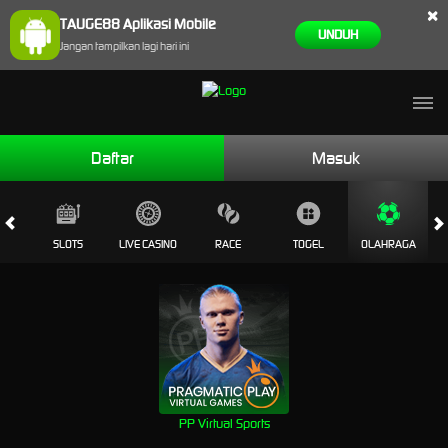
×
TAUGE88 Aplikasi Mobile
UNDUH
Jangan tampilkan lagi hari ini
Daftar
Masuk
MES
SLOTS
LIVE CASINO
RACE
TOGEL
OLAHRAGA
C
PP Virtual Sports