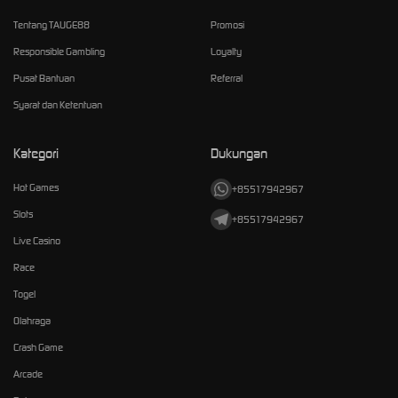
Tentang TAUGE88
Promosi
Responsible Gambling
Loyalty
Pusat Bantuan
Referral
Syarat dan Ketentuan
Kategori
Dukungan
Hot Games
+85517942967
Slots
+85517942967
Live Casino
Race
Togel
Olahraga
Crash Game
Arcade