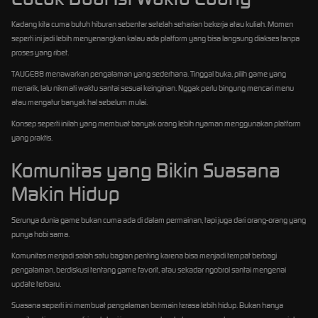
Kadang kita cuma butuh hiburan sebentar setelah seharian bekerja atau kuliah. Momen
seperti ini jadi lebih menyenangkan kalau ada platform yang bisa langsung diakses tanpa
proses yang ribet.
TAUGE88 menawarkan pengalaman yang sederhana. Tinggal buka, pilih game yang
menarik, lalu nikmati waktu santai sesuai keinginan. Nggak perlu bingung mencari menu
atau mengatur banyak hal sebelum mulai.
Konsep seperti inilah yang membuat banyak orang lebih nyaman menggunakan platform
yang praktis.
Komunitas yang Bikin Suasana
Makin Hidup
Serunya dunia game bukan cuma ada di dalam permainan, tapi juga dari orang-orang yang
punya hobi sama.
Komunitas menjadi salah satu bagian penting karena bisa menjadi tempat berbagi
pengalaman, berdiskusi tentang game favorit, atau sekadar ngobrol santai mengenai
update terbaru.
Suasana seperti ini membuat pengalaman bermain terasa lebih hidup. Bukan hanya