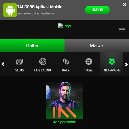
×
TAUGE88 Aplikasi Mobile
UNDUH
Jangan tampilkan lagi hari ini
Daftar
Masuk
MES
SLOTS
LIVE CASINO
RACE
TOGEL
OLAHRAGA
C
IM Sportsbook