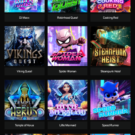
DJ Maxx
Robinhood Quest
Cooking Red
Viking Quest
Spider Woman
Steampunk Heist
Temple of Horus
Little Mermaid
Speed Runner