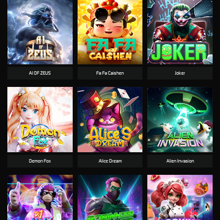
AI OF ZEUS
Fa Fa Caishen
Joker
Demon Fox
Alice Dream
Alien Invasion