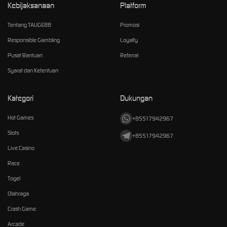
Kebijaksanaan
Platform
Tentang TAUGE88
Promosi
Responsible Gambling
Loyalty
Pusat Bantuan
Referral
Syarat dan Ketentuan
Kategori
Dukungan
Hot Games
+85517942967
Slots
+85517942967
Live Casino
Race
Togel
Olahraga
Crash Game
Arcade