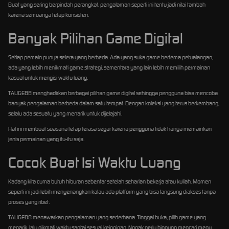
Buat yang sering berpindah perangkat, pengalaman seperti ini tentu jadi nilai tambah
karena semuanya tetap konsisten.
Banyak Pilihan Game Digital
Setiap pemain punya selera yang berbeda. Ada yang suka game bertema petualangan,
ada yang lebih menikmati game strategi, sementara yang lain lebih memilih permainan
kasual untuk mengisi waktu luang.
TAUGE88 menghadirkan berbagai pilihan game digital sehingga pengguna bisa mencoba
banyak pengalaman berbeda dalam satu tempat. Dengan koleksi yang terus berkembang,
selalu ada sesuatu yang menarik untuk dijelajahi.
Hal ini membuat suasana tetap terasa segar karena pengguna tidak hanya memainkan
jenis permainan yang itu-itu saja.
Cocok Buat Isi Waktu Luang
Kadang kita cuma butuh hiburan sebentar setelah seharian bekerja atau kuliah. Momen
seperti ini jadi lebih menyenangkan kalau ada platform yang bisa langsung diakses tanpa
proses yang ribet.
TAUGE88 menawarkan pengalaman yang sederhana. Tinggal buka, pilih game yang
menarik, lalu nikmati waktu santai sesuai keinginan. Nggak perlu bingung mencari menu