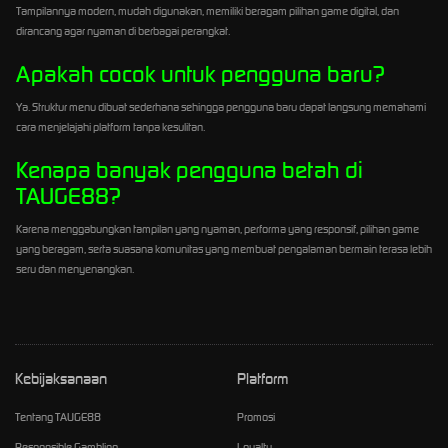
Tampilannya modern, mudah digunakan, memiliki beragam pilihan game digital, dan
dirancang agar nyaman di berbagai perangkat.
Apakah cocok untuk pengguna baru?
Ya. Struktur menu dibuat sederhana sehingga pengguna baru dapat langsung memahami
cara menjelajahi platform tanpa kesulitan.
Kenapa banyak pengguna betah di
TAUGE88?
Karena menggabungkan tampilan yang nyaman, performa yang responsif, pilihan game
yang beragam, serta suasana komunitas yang membuat pengalaman bermain terasa lebih
seru dan menyenangkan.
Kebijaksanaan
Platform
Tentang TAUGE88
Promosi
Responsible Gambling
Loyalty