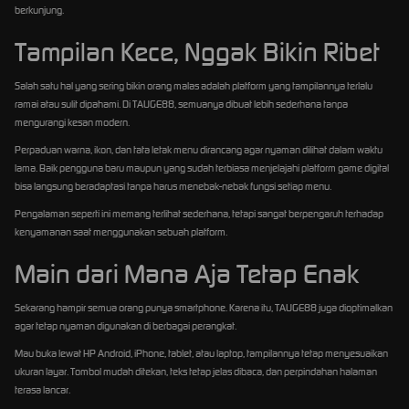
berkunjung.
Tampilan Kece, Nggak Bikin Ribet
Salah satu hal yang sering bikin orang malas adalah platform yang tampilannya terlalu
ramai atau sulit dipahami. Di TAUGE88, semuanya dibuat lebih sederhana tanpa
mengurangi kesan modern.
Perpaduan warna, ikon, dan tata letak menu dirancang agar nyaman dilihat dalam waktu
lama. Baik pengguna baru maupun yang sudah terbiasa menjelajahi platform game digital
bisa langsung beradaptasi tanpa harus menebak-nebak fungsi setiap menu.
Pengalaman seperti ini memang terlihat sederhana, tetapi sangat berpengaruh terhadap
kenyamanan saat menggunakan sebuah platform.
Main dari Mana Aja Tetap Enak
Sekarang hampir semua orang punya smartphone. Karena itu, TAUGE88 juga dioptimalkan
agar tetap nyaman digunakan di berbagai perangkat.
Mau buka lewat HP Android, iPhone, tablet, atau laptop, tampilannya tetap menyesuaikan
ukuran layar. Tombol mudah ditekan, teks tetap jelas dibaca, dan perpindahan halaman
terasa lancar.