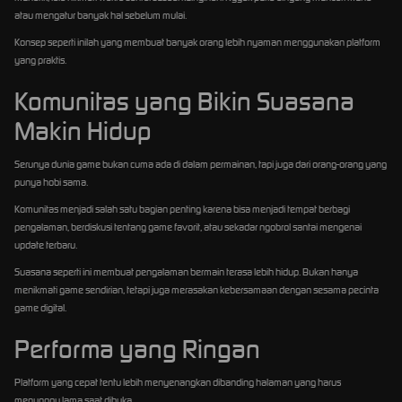
atau mengatur banyak hal sebelum mulai.
Konsep seperti inilah yang membuat banyak orang lebih nyaman menggunakan platform
yang praktis.
Komunitas yang Bikin Suasana
Makin Hidup
Serunya dunia game bukan cuma ada di dalam permainan, tapi juga dari orang-orang yang
punya hobi sama.
Komunitas menjadi salah satu bagian penting karena bisa menjadi tempat berbagi
pengalaman, berdiskusi tentang game favorit, atau sekadar ngobrol santai mengenai
update terbaru.
Suasana seperti ini membuat pengalaman bermain terasa lebih hidup. Bukan hanya
menikmati game sendirian, tetapi juga merasakan kebersamaan dengan sesama pecinta
game digital.
Performa yang Ringan
Platform yang cepat tentu lebih menyenangkan dibanding halaman yang harus
menunggu lama saat dibuka.