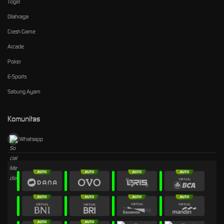
Togel
Olahraga
Crash Game
Arcade
Poker
E-Sports
Sabung Ayam
Komunitas
Whatsapp