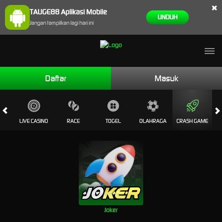
×
TAUGE88 Aplikasi Mobile
UNDUH
Jangan tampilkan lagi hari ini
Daftar
Masuk
S
LIVE CASINO
RACE
TOGEL
OLAHRAGA
CRASH GAME
Joker