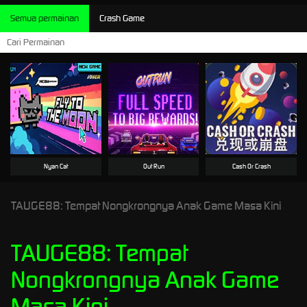
Semua permainan
Crash Game
Nyan Cat
Out Run
Cash Or Crash
TAUGE88: Tempat Nongkrongnya Anak Game Masa Kini
TAUGE88: Tempat
Nongkrongnya Anak Game
Masa Kini