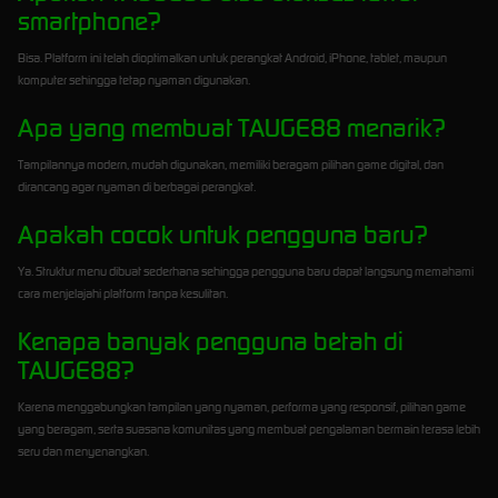
smartphone?
Bisa. Platform ini telah dioptimalkan untuk perangkat Android, iPhone, tablet, maupun
komputer sehingga tetap nyaman digunakan.
Apa yang membuat TAUGE88 menarik?
Tampilannya modern, mudah digunakan, memiliki beragam pilihan game digital, dan
dirancang agar nyaman di berbagai perangkat.
Apakah cocok untuk pengguna baru?
Ya. Struktur menu dibuat sederhana sehingga pengguna baru dapat langsung memahami
cara menjelajahi platform tanpa kesulitan.
Kenapa banyak pengguna betah di
TAUGE88?
Karena menggabungkan tampilan yang nyaman, performa yang responsif, pilihan game
yang beragam, serta suasana komunitas yang membuat pengalaman bermain terasa lebih
seru dan menyenangkan.