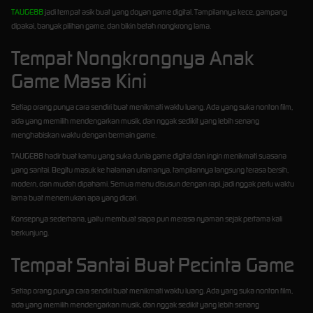
TAUGE88
jadi tempat asik buat yang doyan game digital. Tampilannya kece, gampang
dipakai, banyak pilihan game, dan bikin betah nongkrong lama.
Tempat Nongkrongnya Anak
Game Masa Kini
Setiap orang punya cara sendiri buat menikmati waktu luang. Ada yang suka nonton film,
ada yang memilih mendengarkan musik, dan nggak sedikit yang lebih senang
menghabiskan waktu dengan bermain game.
TAUGE88 hadir buat kamu yang suka dunia game digital dan ingin menikmati suasana
yang santai. Begitu masuk ke halaman utamanya, tampilannya langsung terasa bersih,
modern, dan mudah dipahami. Semua menu disusun dengan rapi, jadi nggak perlu waktu
lama buat menemukan apa yang dicari.
Konsepnya sederhana, yaitu membuat siapa pun merasa nyaman sejak pertama kali
berkunjung.
Tempat Santai Buat Pecinta Game
Setiap orang punya cara sendiri buat menikmati waktu luang. Ada yang suka nonton film,
ada yang memilih mendengarkan musik, dan nggak sedikit yang lebih senang