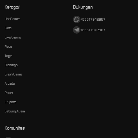
Kategori
Dukungan
Hot Games
+85517942967
Slots
+85517942967
Live Casino
Race
Togel
Olahraga
Crash Game
Arcade
Poker
E-Sports
Sabung Ayam
Komunitas