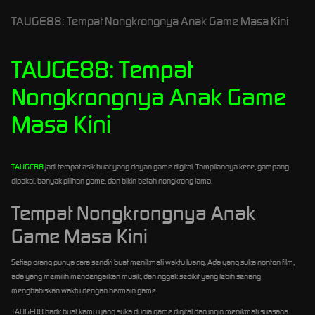
TAUGE88: Tempat Nongkrongnya Anak Game Masa Kini
TAUGE88: Tempat
Nongkrongnya Anak Game
Masa Kini
TAUGE88
jadi tempat asik buat yang doyan game digital. Tampilannya kece, gampang
dipakai, banyak pilihan game, dan bikin betah nongkrong lama.
Tempat Nongkrongnya Anak
Game Masa Kini
Setiap orang punya cara sendiri buat menikmati waktu luang. Ada yang suka nonton film,
ada yang memilih mendengarkan musik, dan nggak sedikit yang lebih senang
menghabiskan waktu dengan bermain game.
TAUGE88 hadir buat kamu yang suka dunia game digital dan ingin menikmati suasana