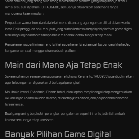
Salah satu hal yang sering bikin orang malas adalah platform yang tampilannya terlalu
ramai atau sulit dipahami. Di TAUGE88, semuanya dibuat lebih sederhana tanpa
mengurangi kesan modern.
Perpaduan warna, ikon, dan tata letak menu dirancang agar nyaman dilihat dalam waktu
lama. Baik pengguna baru maupun yang sudah terbiasa menjelajahi platform game digital
bisa langsung beradaptasi tanpa harus menebak-nebak fungsi setiap menu.
Pengalaman seperti ini memang terlihat sederhana, tetapi sangat berpengaruh terhadap
kenyamanan saat menggunakan sebuah platform.
Main dari Mana Aja Tetap Enak
Sekarang hampir semua orang punya smartphone. Karena itu, TAUGE88 juga dioptimalkan
agar tetap nyaman digunakan di berbagai perangkat.
Mau buka lewat HP Android, iPhone, tablet, atau laptop, tampilannya tetap menyesuaikan
ukuran layar. Tombol mudah ditekan, teks tetap jelas dibaca, dan perpindahan halaman
terasa lancar.
Buat yang sering berpindah perangkat, pengalaman seperti ini tentu jadi nilai tambah
karena semuanya tetap konsisten.
Banyak Pilihan Game Digital