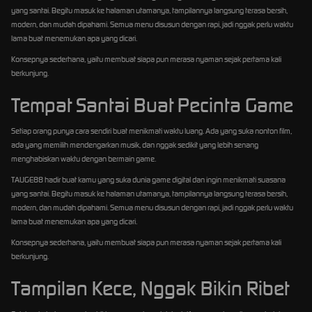
yang santai. Begitu masuk ke halaman utamanya, tampilannya langsung terasa bersih,
modern, dan mudah dipahami. Semua menu disusun dengan rapi, jadi nggak perlu waktu
lama buat menemukan apa yang dicari.
Konsepnya sederhana, yaitu membuat siapa pun merasa nyaman sejak pertama kali
berkunjung.
Tempat Santai Buat Pecinta Game
Setiap orang punya cara sendiri buat menikmati waktu luang. Ada yang suka nonton film,
ada yang memilih mendengarkan musik, dan nggak sedikit yang lebih senang
menghabiskan waktu dengan bermain game.
TAUGE88 hadir buat kamu yang suka dunia game digital dan ingin menikmati suasana
yang santai. Begitu masuk ke halaman utamanya, tampilannya langsung terasa bersih,
modern, dan mudah dipahami. Semua menu disusun dengan rapi, jadi nggak perlu waktu
lama buat menemukan apa yang dicari.
Konsepnya sederhana, yaitu membuat siapa pun merasa nyaman sejak pertama kali
berkunjung.
Tampilan Kece, Nggak Bikin Ribet