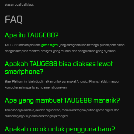
alasan buat balik lagi.
FAQ
Apa itu TAUGE88?
TAUGE88 adalah platform
game digital
yang menghadirkan berbagai pilihan permainan
dengan tampilan modern, navigasi yang mudah, dan pengalaman yang nyaman.
Apakah TAUGE88 bisa diakses lewat
smartphone?
Bisa. Platform ini telah dioptimalkan untuk perangkat Android, iPhone, tablet, maupun
komputer sehingga tetap nyaman digunakan.
Apa yang membuat TAUGE88 menarik?
Tampilannya modern, mudah digunakan, memiliki beragam pilihan game digital, dan
dirancang agar nyaman di berbagai perangkat.
Apakah cocok untuk pengguna baru?