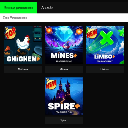
Semua permainan
Arcade
Chicken+
Mines+
Limbo+
Spire+