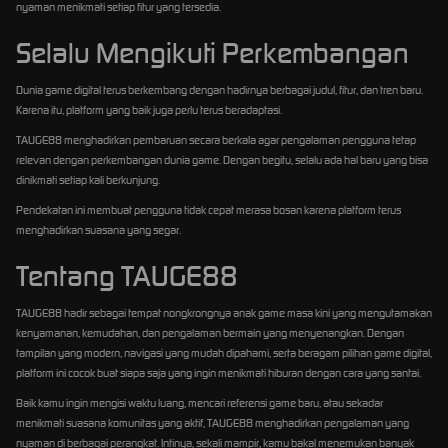
nyaman menikmati setiap fitur yang tersedia.
Selalu Mengikuti Perkembangan
Dunia game digital terus berkembang dengan hadirnya berbagai judul, fitur, dan tren baru.
Karena itu, platform yang baik juga perlu terus beradaptasi.
TAUGE88 menghadirkan pembaruan secara berkala agar pengalaman pengguna tetap
relevan dengan perkembangan dunia game. Dengan begitu, selalu ada hal baru yang bisa
dinikmati setiap kali berkunjung.
Pendekatan ini membuat pengguna tidak cepat merasa bosan karena platform terus
menghadirkan suasana yang segar.
Tentang TAUGE88
TAUGE88 hadir sebagai tempat nongkrongnya anak game masa kini yang mengutamakan
kenyamanan, kemudahan, dan pengalaman bermain yang menyenangkan. Dengan
tampilan yang modern, navigasi yang mudah dipahami, serta beragam pilihan game digital,
platform ini cocok buat siapa saja yang ingin menikmati hiburan dengan cara yang santai.
Baik kamu ingin mengisi waktu luang, mencari referensi game baru, atau sekadar
menikmati suasana komunitas yang aktif, TAUGE88 menghadirkan pengalaman yang
nyaman di berbagai perangkat. Intinya, sekali mampir, kamu bakal menemukan banyak