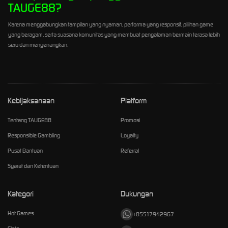
TAUGE88?
Karena menggabungkan tampilan yang nyaman, performa yang responsif, pilihan game
yang beragam, serta suasana komunitas yang membuat pengalaman bermain terasa lebih
seru dan menyenangkan.
Kebijaksanaan
Platform
Tentang TAUGE88
Promosi
Responsible Gambling
Loyalty
Pusat Bantuan
Referral
Syarat dan Ketentuan
Kategori
Dukungan
Hot Games
+85517942967