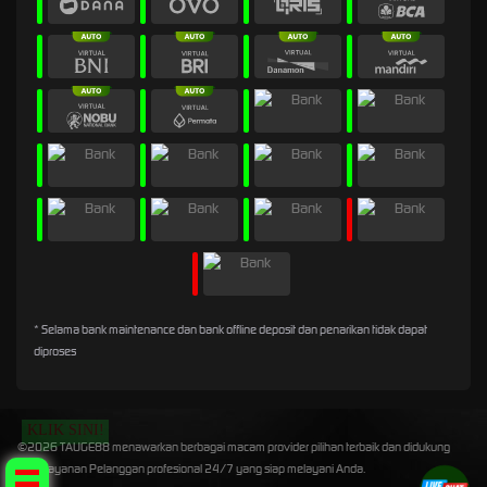
* Selama bank maintenance dan bank offline deposit dan penarikan tidak dapat
diproses
KLIK SINI!
©2026 TAUGE88 menawarkan berbagai macam provider pilihan terbaik dan didukung
oleh Layanan Pelanggan profesional 24/7 yang siap melayani Anda.