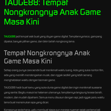
TAUGE88: Tempat
Nongkrongnya Anak Game
Masa Kini
TAUGE88
jadi tempat asik buat yang doyan game digital. Tampilannya kece, gampang
dipakai, banyak pilihan game, dan bikin betah nongkrong lama.
Tempat Nongkrongnya Anak
Game Masa Kini
Setiap orang punya cara sendiri buat menikmati waktu luang. Ada yang suka nonton film,
ada yang memilih mendengarkan musik, dan nggak sedikit yang lebih senang
menghabiskan waktu dengan bermain game.
TAUGE88 hadir buat kamu yang suka dunia game digital dan ingin menikmati suasana
yang santai. Begitu masuk ke halaman utamanya, tampilannya langsung terasa bersih,
modern, dan mudah dipahami. Semua menu disusun dengan rapi, jadi nggak perlu waktu
lama buat menemukan apa yang dicari.
Konsepnya sederhana, yaitu membuat siapa pun merasa nyaman sejak pertama kali