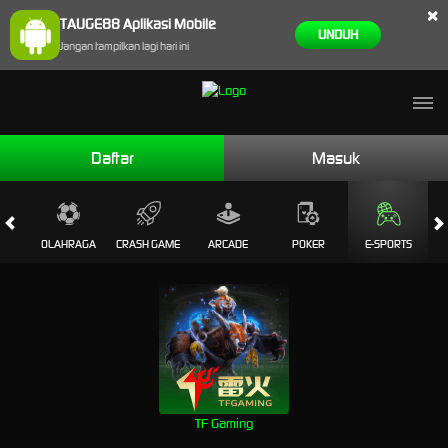
×
TAUGE88 Aplikasi Mobile
UNDUH
Jangan tampilkan lagi hari ini
Daftar
Masuk
L
OLAHRAGA
CRASH GAME
ARCADE
POKER
E-SPORTS
SA
TF Gaming