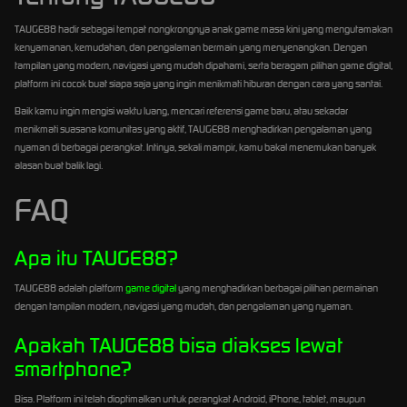
TAUGE88 hadir sebagai tempat nongkrongnya anak game masa kini yang mengutamakan
kenyamanan, kemudahan, dan pengalaman bermain yang menyenangkan. Dengan
tampilan yang modern, navigasi yang mudah dipahami, serta beragam pilihan game digital,
platform ini cocok buat siapa saja yang ingin menikmati hiburan dengan cara yang santai.
Baik kamu ingin mengisi waktu luang, mencari referensi game baru, atau sekadar
menikmati suasana komunitas yang aktif, TAUGE88 menghadirkan pengalaman yang
nyaman di berbagai perangkat. Intinya, sekali mampir, kamu bakal menemukan banyak
alasan buat balik lagi.
FAQ
Apa itu TAUGE88?
TAUGE88 adalah platform
game digital
yang menghadirkan berbagai pilihan permainan
dengan tampilan modern, navigasi yang mudah, dan pengalaman yang nyaman.
Apakah TAUGE88 bisa diakses lewat
smartphone?
Bisa. Platform ini telah dioptimalkan untuk perangkat Android, iPhone, tablet, maupun