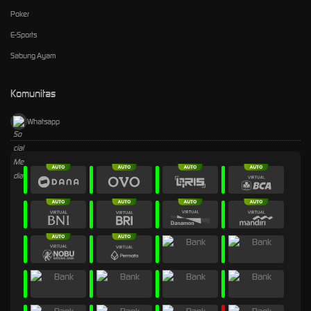
Poker
E-Sports
Sabung Ayam
Komunitas
Whatsapp