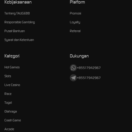
Kebijaksanaan
Platform
Tentang TAUGE88
Promosi
Responsible Gambling
Loyalty
Pusat Bantuan
Referral
Syarat dan Ketentuan
Kategori
Dukungan
Hot Games
+85517942967
Slots
+85517942967
Live Casino
Race
Togel
Olahraga
Crash Game
Arcade