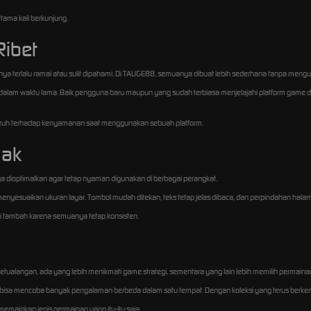
ama kali berkunjung.
Ribet
annya terlalu ramai atau sulit dipahami. Di TAUGE88, semuanya dibuat lebih sederhana tanpa meng
 dalam waktu lama. Baik pengguna baru maupun yang sudah terbiasa menjelajahi platform game di
ngaruh terhadap kenyamanan saat menggunakan sebuah platform.
nak
 dioptimalkan agar tetap nyaman digunakan di berbagai perangkat.
 menyesuaikan ukuran layar. Tombol mudah ditekan, teks tetap jelas dibaca, dan perpindahan halam
lai tambah karena semuanya tetap konsisten.
ualangan, ada yang lebih menikmati game strategi, sementara yang lain lebih memilih permainan
isa mencoba banyak pengalaman berbeda dalam satu tempat. Dengan koleksi yang terus berkemba
emainkan jenis permainan yang itu-itu saja.