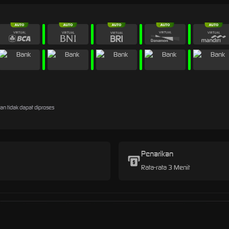
an tidak dapat diproses
Penarikan
Rata-rata 3 Menit