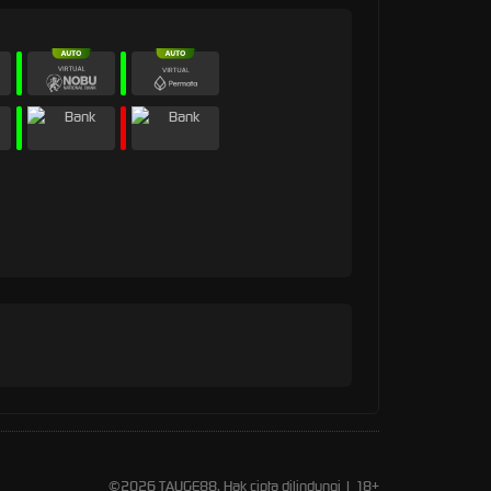
©2026 TAUGE88. Hak cipta dilindungi | 18+