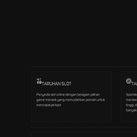
TARUHAN SLOT
TA
Penyedia slot online dengan beragam pilihan
Sportsb
game menarik yang memudahkan pemain untuk
menawar
mencapai jackpot
tinggi,
banyak 