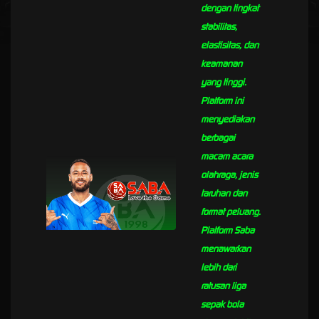
dengan tingkat
stabilitas,
elastisitas, dan
keamanan
yang tinggi.
Platform ini
menyediakan
berbagai
macam acara
olahraga, jenis
taruhan dan
format peluang.
Platform Saba
menawarkan
lebih dari
ratusan liga
sepak bola