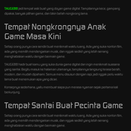
TAUGE88
jadi tempat asik buat yang doyan game digital. Tampilannya kece, gampang
dipakai, banyak pilihan game, dan bikin betah nongkrong lama.
Tempat Nongkrongnya Anak
Game Masa Kini
Setiap orang punya cara sendiri buat menikmati waktu luang. Ada yang suka nonton film,
ada yang memilih mendengarkan musik, dan nggak sedikit yang lebih senang
menghabiskan waktu dengan bermain game.
TAUGE88 hadir buat kamu yang suka dunia game digital dan ingin menikmati suasana
yang santai. Begitu masuk ke halaman utamanya, tampilannya langsung terasa bersih,
modern, dan mudah dipahami. Semua menu disusun dengan rapi, jadi nggak perlu waktu
lama buat menemukan apa yang dicari.
Konsepnya sederhana, yaitu membuat siapa pun merasa nyaman sejak pertama kali
berkunjung.
Tempat Santai Buat Pecinta Game
Setiap orang punya cara sendiri buat menikmati waktu luang. Ada yang suka nonton film,
ada yang memilih mendengarkan musik, dan nggak sedikit yang lebih senang
menghabiskan waktu dengan bermain game.