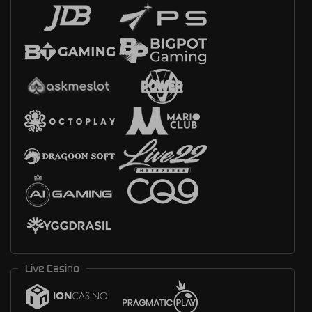
Live Casino