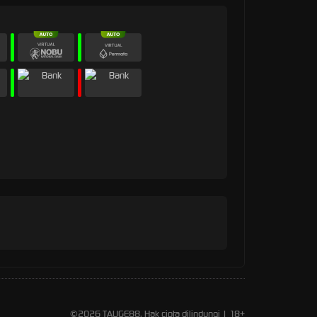
©2026 TAUGE88. Hak cipta dilindungi | 18+