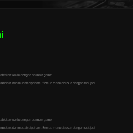
i
nghabiskan waktu dengan bermain game.
, modern, dan mudah dipahami. Semua menu disusun dengan rapi, jadi
nghabiskan waktu dengan bermain game.
, modern, dan mudah dipahami. Semua menu disusun dengan rapi, jadi