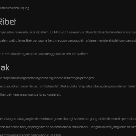
ama kali berkunjung.
Ribet
annya terlalu ramai atau sulit dipahami. Di TAUGE88, semuanya dibuat lebih sederhana tanpa meng
 dalam waktu lama. Baik pengguna baru maupun yang sudah terbiasa menjelajahi platform game di
ngaruh terhadap kenyamanan saat menggunakan sebuah platform.
nak
 dioptimalkan agar tetap nyaman digunakan di berbagai perangkat.
 menyesuaikan ukuran layar. Tombol mudah ditekan, teks tetap jelas dibaca, dan perpindahan halam
lai tambah karena semuanya tetap konsisten.
ualangan, ada yang lebih menikmati game strategi, sementara yang lain lebih memilih permainan
isa mencoba banyak pengalaman berbeda dalam satu tempat. Dengan koleksi yang terus berkemba
emainkan jenis permainan yang itu-itu saja.