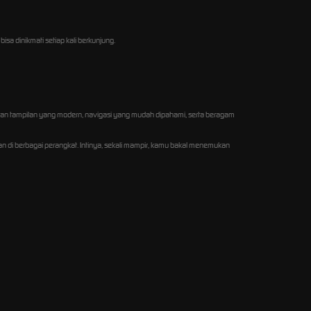
 dinikmati setiap kali berkunjung.
tampilan yang modern, navigasi yang mudah dipahami, serta beragam
 di berbagai perangkat. Intinya, sekali mampir, kamu bakal menemukan