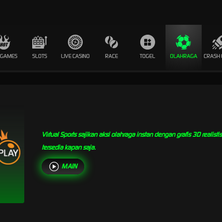
 GAMES
SLOTS
LIVE CASINO
RACE
TOGEL
OLAHRAGA
CRASH
Virtual Sports sajikan aksi olahraga instan dengan grafis 3D realisti
tersedia kapan saja.
MAIN