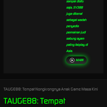
sampai disitu
saja, SV388
juga dikenal
sebagai wadah
penyedia
permainan judi
sabung ayam
paling fairplay di
Asia.
MAIN
TAUGE88: Tempat Nongkrongnya Anak Game Masa Kini
TAUGE88: Tempat