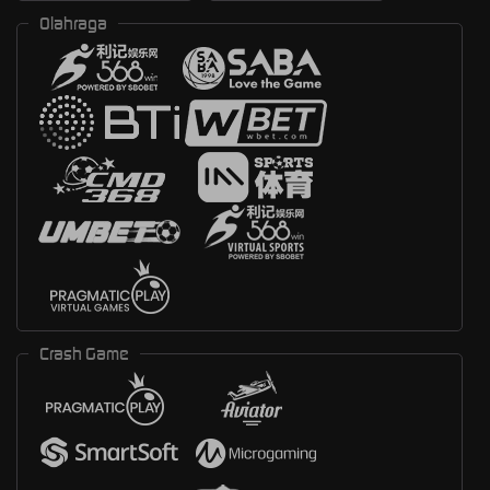
Olahraga
Crash Game