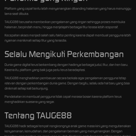
Platform yang cepat tentu lebih menyenangkan dibanding halaman yang harus menunggu
lama saat dibuka.
TAUGE88 berusaha memberikan pengalaman yang ringan sehingga proses membuka
halaman, berpindah menu, hingga menjelajahi berbagai fitur terasa lebih responsif.
Kecepatan akses menjadi salah satu faktor penting karena dapat membuat pengguna lebih
nyaman menikmati setiap fitur yang tersedia.
Selalu Mengikuti Perkembangan
Dunia game digital terus berkembang dengan hadirnya berbagai judul, fitur, dan tren baru.
Karena itu, platform yang baik juga perlu terus beradaptasi.
TAUGE88 menghadirkan pembaruan secara berkala agar pengalaman pengguna tetap
relevan dengan perkembangan dunia game. Dengan begitu, selalu ada hal baru yang bisa
dinikmati setiap kali berkunjung.
Pendekatan ini membuat pengguna tidak cepat merasa bosan karena platform terus
menghadirkan suasana yang segar.
Tentang TAUGE88
TAUGE88 hadir sebagai tempat nongkrongnya anak game masa kini yang mengutamakan
kenyamanan, kemudahan, dan pengalaman bermain yang menyenangkan. Dengan