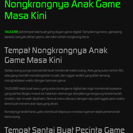
Nongkrongnya Anak Game
Masa Kini
TAUGE88
jadi tempat asik buat yang doyan game digital. Tampilannya kece, gampang
dipakai, banyak pilihan game, dan bikin betah nongkrong lama.
Tempat Nongkrongnya Anak
Game Masa Kini
Setiap orang punya cara sendiri buat menikmati waktu luang. Ada yang suka nonton film,
ada yang memilih mendengarkan musik, dan nggak sedikit yang lebih senang
menghabiskan waktu dengan bermain game.
TAUGE88 hadir buat kamu yang suka dunia game digital dan ingin menikmati suasana
yang santai. Begitu masuk ke halaman utamanya, tampilannya langsung terasa bersih,
modern, dan mudah dipahami. Semua menu disusun dengan rapi, jadi nggak perlu waktu
lama buat menemukan apa yang dicari.
Konsepnya sederhana, yaitu membuat siapa pun merasa nyaman sejak pertama kali
berkunjung.
Tempat Santai Buat Pecinta Game