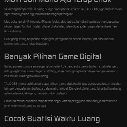
Sekarang hampir semua orang punya smartphone. Karena itu, TAUGE88 juga dioptimalkan
agar tetap nyaman digunakan di berbagai perangkat.
Mau buka lewat HP Android, iPhone, tablet, atau laptop, tampilannya tetap menyesuaikan
ukuran layar. Tombol mudah ditekan, teks tetap jelas dibaca, dan perpindahan halaman
terasa lancar.
Buat yang sering berpindah perangkat, pengalaman seperti ini tentu jadi nilai tambah
karena semuanya tetap konsisten.
Banyak Pilihan Game Digital
Setiap pemain punya selera yang berbeda. Ada yang suka game bertema petualangan,
ada yang lebih menikmati game strategi, sementara yang lain lebih memilih permainan
kasual untuk mengisi waktu luang.
TAUGE88 menghadirkan berbagai pilihan game digital sehingga pengguna bisa mencoba
banyak pengalaman berbeda dalam satu tempat. Dengan koleksi yang terus berkembang,
selalu ada sesuatu yang menarik untuk dijelajahi.
Hal ini membuat suasana tetap terasa segar karena pengguna tidak hanya memainkan
jenis permainan yang itu-itu saja.
Cocok Buat Isi Waktu Luang