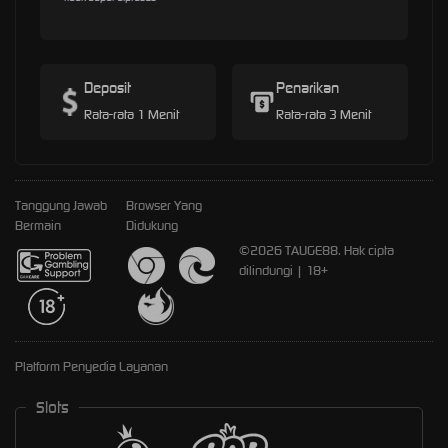
Deposit
Penarikan
Rata-rata 1 Menit
Rata-rata 3 Menit
Tanggung Jawab
Browser Yang
Bermain
Didukung
©2026 TAUGE88. Hak cipta
dilindungi | 18+
Platform Penyedia Layanan
Slots