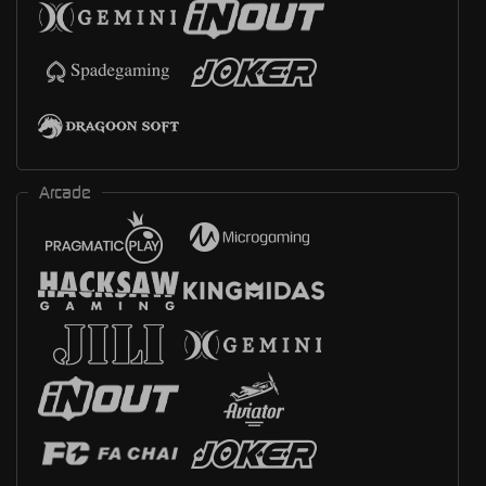
Arcade