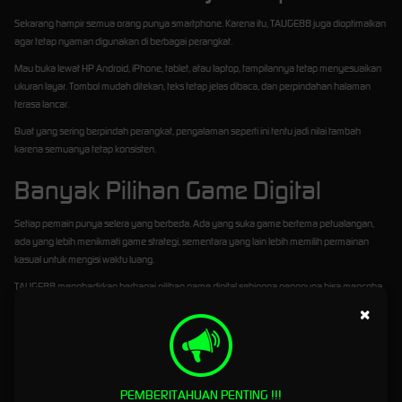
Sekarang hampir semua orang punya smartphone. Karena itu, TAUGE88 juga dioptimalkan
agar tetap nyaman digunakan di berbagai perangkat.
Mau buka lewat HP Android, iPhone, tablet, atau laptop, tampilannya tetap menyesuaikan
ukuran layar. Tombol mudah ditekan, teks tetap jelas dibaca, dan perpindahan halaman
terasa lancar.
Buat yang sering berpindah perangkat, pengalaman seperti ini tentu jadi nilai tambah
karena semuanya tetap konsisten.
Banyak Pilihan Game Digital
Setiap pemain punya selera yang berbeda. Ada yang suka game bertema petualangan,
ada yang lebih menikmati game strategi, sementara yang lain lebih memilih permainan
kasual untuk mengisi waktu luang.
TAUGE88 menghadirkan berbagai pilihan game digital sehingga pengguna bisa mencoba
banyak pengalaman berbeda dalam satu tempat. Dengan koleksi yang terus berkembang,
×
selalu ada sesuatu yang menarik untuk dijelajahi.
Hal ini membuat suasana tetap terasa segar karena pengguna tidak hanya memainkan
jenis permainan yang itu-itu saja.
PEMBERITAHUAN PENTING !!!