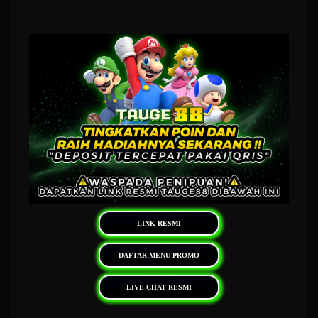
Cocok Buat Isi Waktu Luang
Kadang kita cuma butuh hiburan sebentar setelah seharian bekerja atau kuliah. Momen
seperti ini jadi lebih menyenangkan kalau ada platform yang bisa langsung diakses tanpa
proses yang ribet.
TAUGE88 menawarkan pengalaman yang sederhana. Tinggal buka, pilih game yang
menarik, lalu nikmati waktu santai sesuai keinginan. Nggak perlu bingung mencari menu
atau mengatur banyak hal sebelum mulai.
Konsep seperti inilah yang membuat banyak orang lebih nyaman menggunakan platform
yang praktis.
Komunitas yang Bikin Suasana
Makin Hidup
LINK RESMI
Serunya dunia game bukan cuma ada di dalam permainan, tapi juga dari orang-orang yang
punya hobi sama.
DAFTAR MENU PROMO
Komunitas menjadi salah satu bagian penting karena bisa menjadi tempat berbagi
pengalaman, berdiskusi tentang game favorit, atau sekadar ngobrol santai mengenai
LIVE CHAT RESMI
update terbaru.
Suasana seperti ini membuat pengalaman bermain terasa lebih hidup. Bukan hanya