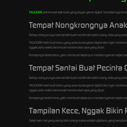
TAUGE88
jadi tempat asik buat yang doyan game digital. Tampilannya kece
Tempat Nongkrongnya Anak
Setiap orang punya cara sendiri buat menikmati waktu luang. Ada yang s
TAUGE88 hadir buat kamu yang suka dunia game digital dan ingin menikma
nggak perlu waktu lama buat menemukan apa yang dicari.
Konsepnya sederhana, yaitu membuat siapa pun merasa nyaman sejak pert
Tempat Santai Buat Pecinta
Setiap orang punya cara sendiri buat menikmati waktu luang. Ada yang s
TAUGE88 hadir buat kamu yang suka dunia game digital dan ingin menikma
nggak perlu waktu lama buat menemukan apa yang dicari.
Konsepnya sederhana, yaitu membuat siapa pun merasa nyaman sejak pert
Tampilan Kece, Nggak Bikin 
Salah satu hal yang sering bikin orang malas adalah platform yang tampil