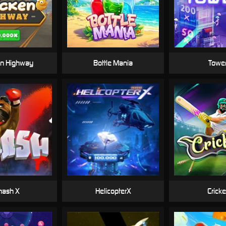
en Highway
Bottle Mania
Towe
mash X
HelicopterX
Crick