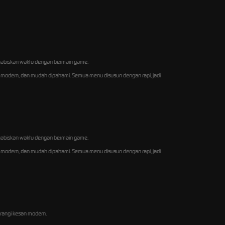
nghabiskan waktu dengan bermain game.
, modern, dan mudah dipahami. Semua menu disusun dengan rapi, jadi
nghabiskan waktu dengan bermain game.
, modern, dan mudah dipahami. Semua menu disusun dengan rapi, jadi
urangi kesan modern.