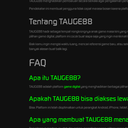
TAUGE88 menghadirkan pembaruan secara berkala agar pengalaman pengguna
Pendekatan ini membuat pengguna tidak cepat merasa bosan karena platf
Tentang TAUGE88
TAUGE88 hadir sebagai tempat nongkrongnya anak game masa kini yang
pilihan game digital, platform ini cocok buat siapa saja yang ingin menikmat
Baik kamu ingin mengisi waktu luang, mencari referensi game baru, atau
banyak alasan buat balik lagi.
FAQ
Apa itu TAUGE88?
TAUGE88 adalah platform
game digital
yang menghadirkan berbagai pilih
Apakah TAUGE88 bisa diakses lew
Bisa. Platform ini telah dioptimalkan untuk perangkat Android, iPhone, ta
Apa yang membuat TAUGE88 mena