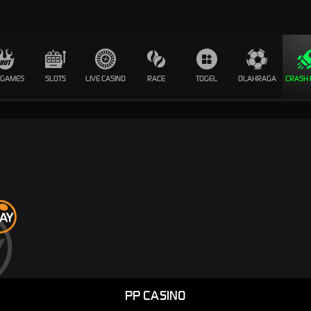
 GAMES
SLOTS
LIVE CASINO
RACE
TOGEL
OLAHRAGA
CRASH
PP CASINO