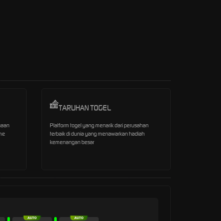
TARUHAN TOGEL
haan
Platform togel yang menarik dari perusahan
ame
terbaik di dunia yang menawarkan hadiah
kemenangan besar