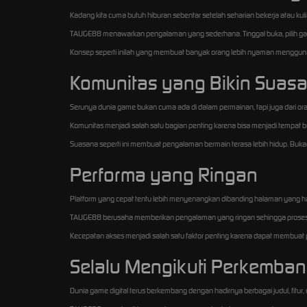
Kadang kita cuma butuh hiburan sebentar setelah seharian bekerja atau kuli
TAUGE88 menawarkan pengalaman yang sederhana. Tinggal buka, pilih game
Konsep seperti inilah yang membuat banyak orang lebih nyaman menggunak
Komunitas yang Bikin Suas
Serunya dunia game bukan cuma ada di dalam permainan, tapi juga dari o
Komunitas menjadi salah satu bagian penting karena bisa menjadi tempat b
Suasana seperti ini membuat pengalaman bermain terasa lebih hidup. Buk
Performa yang Ringan
Platform yang cepat tentu lebih menyenangkan dibanding halaman yang h
TAUGE88 berusaha memberikan pengalaman yang ringan sehingga proses mem
Kecepatan akses menjadi salah satu faktor penting karena dapat membuat p
Selalu Mengikuti Perkemba
Dunia game digital terus berkembang dengan hadirnya berbagai judul, fitur, d