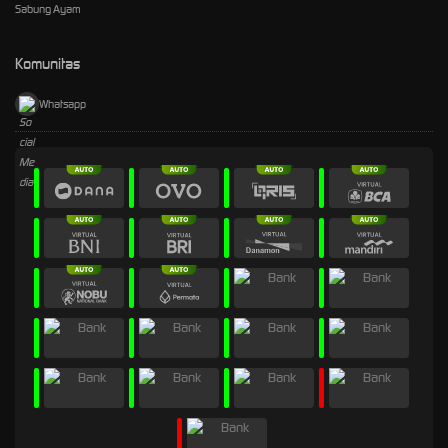
Sabung Ayam
Komunitas
Whatsapp