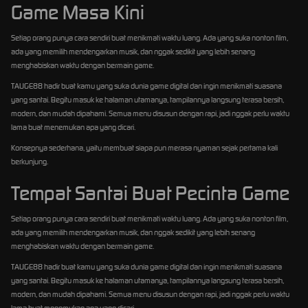
Game Masa Kini
Setiap orang punya cara sendiri buat menikmati waktu luang. Ada yang suka nonton film,
ada yang memilih mendengarkan musik, dan nggak sedikit yang lebih senang
menghabiskan waktu dengan bermain game.
TAUGE88 hadir buat kamu yang suka dunia game digital dan ingin menikmati suasana
yang santai. Begitu masuk ke halaman utamanya, tampilannya langsung terasa bersih,
modern, dan mudah dipahami. Semua menu disusun dengan rapi, jadi nggak perlu waktu
lama buat menemukan apa yang dicari.
Konsepnya sederhana, yaitu membuat siapa pun merasa nyaman sejak pertama kali
berkunjung.
Tempat Santai Buat Pecinta Game
Setiap orang punya cara sendiri buat menikmati waktu luang. Ada yang suka nonton film,
ada yang memilih mendengarkan musik, dan nggak sedikit yang lebih senang
menghabiskan waktu dengan bermain game.
TAUGE88 hadir buat kamu yang suka dunia game digital dan ingin menikmati suasana
yang santai. Begitu masuk ke halaman utamanya, tampilannya langsung terasa bersih,
modern, dan mudah dipahami. Semua menu disusun dengan rapi, jadi nggak perlu waktu