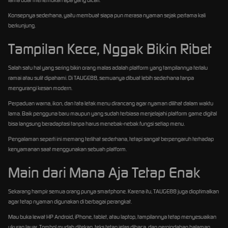
lama buat menemukan apa yang dicari.
Konsepnya sederhana, yaitu membuat siapa pun merasa nyaman sejak pertama kali
berkunjung.
Tampilan Kece, Nggak Bikin Ribet
Salah satu hal yang sering bikin orang malas adalah platform yang tampilannya terlalu
ramai atau sulit dipahami. Di TAUGE88, semuanya dibuat lebih sederhana tanpa
mengurangi kesan modern.
Perpaduan warna, ikon, dan tata letak menu dirancang agar nyaman dilihat dalam waktu
lama. Baik pengguna baru maupun yang sudah terbiasa menjelajahi platform game digital
bisa langsung beradaptasi tanpa harus menebak-nebak fungsi setiap menu.
Pengalaman seperti ini memang terlihat sederhana, tetapi sangat berpengaruh terhadap
kenyamanan saat menggunakan sebuah platform.
Main dari Mana Aja Tetap Enak
Sekarang hampir semua orang punya smartphone. Karena itu, TAUGE88 juga dioptimalkan
agar tetap nyaman digunakan di berbagai perangkat.
Mau buka lewat HP Android, iPhone, tablet, atau laptop, tampilannya tetap menyesuaikan
ukuran layar. Tombol mudah ditekan, teks tetap jelas dibaca, dan perpindahan halaman