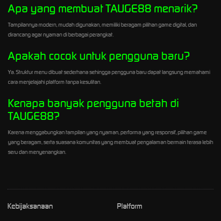
Apa yang membuat TAUGE88 menarik?
Tampilannya modern, mudah digunakan, memiliki beragam pilihan game digital, dan
dirancang agar nyaman di berbagai perangkat.
Apakah cocok untuk pengguna baru?
Ya. Struktur menu dibuat sederhana sehingga pengguna baru dapat langsung memahami
cara menjelajahi platform tanpa kesulitan.
Kenapa banyak pengguna betah di
TAUGE88?
Karena menggabungkan tampilan yang nyaman, performa yang responsif, pilihan game
yang beragam, serta suasana komunitas yang membuat pengalaman bermain terasa lebih
seru dan menyenangkan.
Kebijaksanaan
Platform