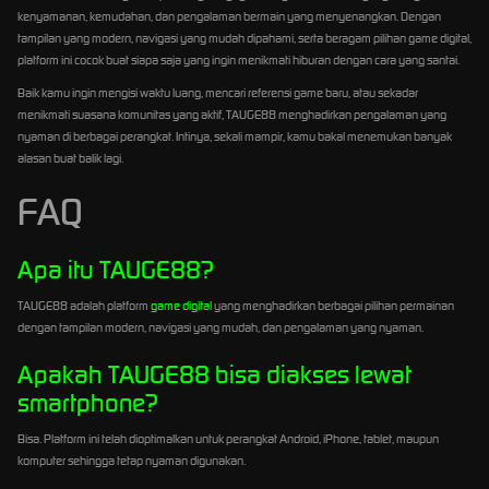
kenyamanan, kemudahan, dan pengalaman bermain yang menyenangkan. Dengan
tampilan yang modern, navigasi yang mudah dipahami, serta beragam pilihan game digital,
platform ini cocok buat siapa saja yang ingin menikmati hiburan dengan cara yang santai.
Baik kamu ingin mengisi waktu luang, mencari referensi game baru, atau sekadar
menikmati suasana komunitas yang aktif, TAUGE88 menghadirkan pengalaman yang
nyaman di berbagai perangkat. Intinya, sekali mampir, kamu bakal menemukan banyak
alasan buat balik lagi.
FAQ
Apa itu TAUGE88?
TAUGE88 adalah platform
game digital
yang menghadirkan berbagai pilihan permainan
dengan tampilan modern, navigasi yang mudah, dan pengalaman yang nyaman.
Apakah TAUGE88 bisa diakses lewat
smartphone?
Bisa. Platform ini telah dioptimalkan untuk perangkat Android, iPhone, tablet, maupun
komputer sehingga tetap nyaman digunakan.