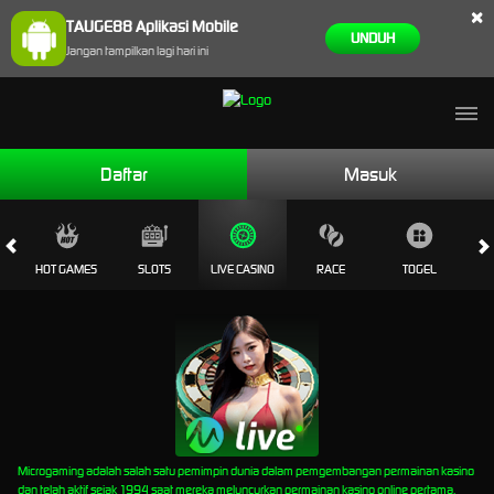
×
TAUGE88 Aplikasi Mobile
UNDUH
Jangan tampilkan lagi hari ini
Daftar
Masuk
HOT GAMES
SLOTS
LIVE CASINO
RACE
TOGEL
OL
Microgaming adalah salah satu pemimpin dunia dalam pemgembangan permainan kasino
dan telah aktif sejak 1994 saat mereka meluncurkan permainan kasino online pertama.