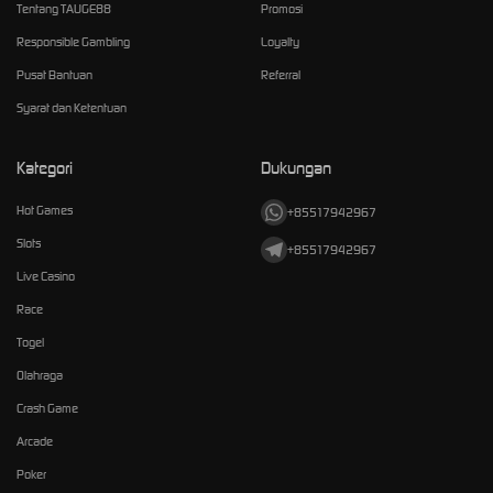
Tentang TAUGE88
Promosi
Responsible Gambling
Loyalty
Pusat Bantuan
Referral
Syarat dan Ketentuan
Kategori
Dukungan
Hot Games
+85517942967
Slots
+85517942967
Live Casino
Race
Togel
Olahraga
Crash Game
Arcade
Poker