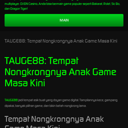
multiplayer. Di ION Casino, Anda bisa bermain game populer seperti Bakarat, Rolet, Sic Bo,
dan Dragon Tiger!
MAIN
TAUGE88: Tempat Nongkrongnya Anak Game Masa Kini
TAUGE88: Tempat
Nongkrongnya Anak Game
Masa Kini
TAUGE88
jadi tempat asik buat yang doyan game digital. Tampilannya kece, gampang
dipakai, banyak pilihan game, dan bikin betah nongkrong lama.
Tempat Nongkrongnya Anak