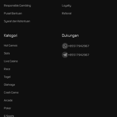
Responsible Gambling
Loyalty
Pusat Bantuan
Referral
Syarat dan Ketentuan
Kategori
Dukungan
Hot Games
+85517942967
Slots
+85517942967
Live Casino
Race
Togel
Olahraga
Crash Game
Arcade
Poker
E-Sports