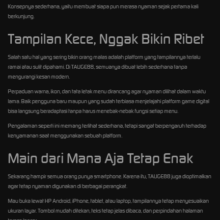
Konsepnya sederhana, yaitu membuat siapa pun merasa nyaman sejak pertama kali
berkunjung.
Tampilan Kece, Nggak Bikin Ribet
Salah satu hal yang sering bikin orang malas adalah platform yang tampilannya terlalu
ramai atau sulit dipahami. Di TAUGE88, semuanya dibuat lebih sederhana tanpa
mengurangi kesan modern.
Perpaduan warna, ikon, dan tata letak menu dirancang agar nyaman dilihat dalam waktu
lama. Baik pengguna baru maupun yang sudah terbiasa menjelajahi platform game digital
bisa langsung beradaptasi tanpa harus menebak-nebak fungsi setiap menu.
Pengalaman seperti ini memang terlihat sederhana, tetapi sangat berpengaruh terhadap
kenyamanan saat menggunakan sebuah platform.
Main dari Mana Aja Tetap Enak
Sekarang hampir semua orang punya smartphone. Karena itu, TAUGE88 juga dioptimalkan
agar tetap nyaman digunakan di berbagai perangkat.
Mau buka lewat HP Android, iPhone, tablet, atau laptop, tampilannya tetap menyesuaikan
ukuran layar. Tombol mudah ditekan, teks tetap jelas dibaca, dan perpindahan halaman