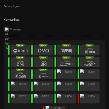
Sabung Ayam
Komunitas
Whatsapp