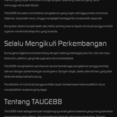
Platform yang cepat tentu lebih menyenangkan dibanding halaman yang harus
menunggu lama saat dibuka.
TAUGE88 berusaha memberikan pengalaman yang ringan sehingga proses membuka
halaman, berpindah menu, hingga menjelajahi berbagai fitur terasa lebih responsif.
Kecepatan akses menjadi salah satu faktor penting karena dapat membuat pengguna lebih
nyaman menikmati setiap fitur yang tersedia.
Selalu Mengikuti Perkembangan
Dunia game digital terus berkembang dengan hadirnya berbagai judul, fitur, dan tren baru.
Karena itu, platform yang baik juga perlu terus beradaptasi.
TAUGE88 menghadirkan pembaruan secara berkala agar pengalaman pengguna tetap
relevan dengan perkembangan dunia game. Dengan begitu, selalu ada hal baru yang bisa
dinikmati setiap kali berkunjung.
Pendekatan ini membuat pengguna tidak cepat merasa bosan karena platform terus
menghadirkan suasana yang segar.
Tentang TAUGE88
TAUGE88 hadir sebagai tempat nongkrongnya anak game masa kini yang mengutamakan
kenyamanan, kemudahan, dan pengalaman bermain yang menyenangkan. Dengan